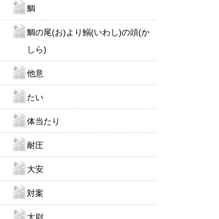
鯛
鯛の尾(お)より鰯(いわし)の頭(か
しら)
他意
たい
体当たり
耐圧
大安
対案
大尉