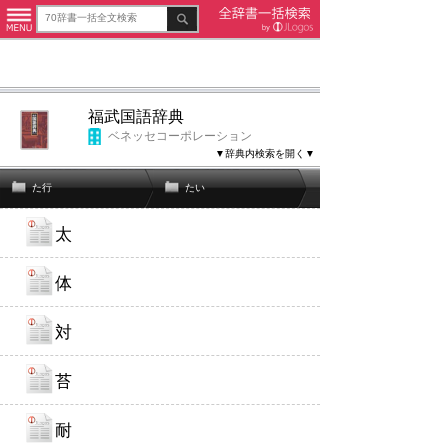
福武国語辞典
ベネッセコーポレーション
▼辞典内検索を開く▼
た行
たい
太
体
対
苔
耐