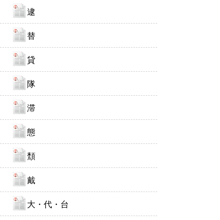
逮
替
貸
隊
滞
態
頽
戴
大・代・台