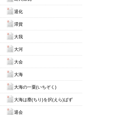
退化
滞貨
大我
大河
大会
大海
大海の一粟(いちぞく)
大海は塵(ちり)を択(えら)ばず
退会