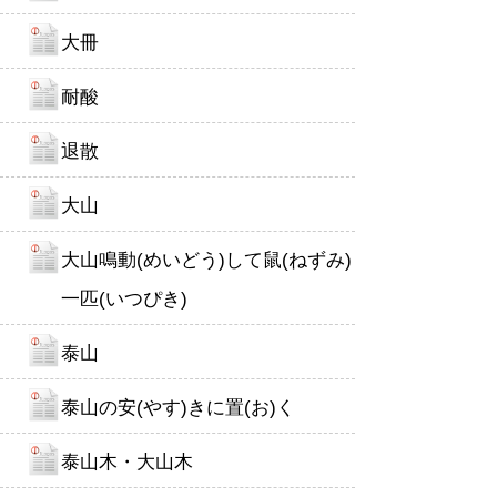
大冊
耐酸
退散
大山
大山鳴動(めいどう)して鼠(ねずみ)
一匹(いつぴき)
泰山
泰山の安(やす)きに置(お)く
泰山木・大山木