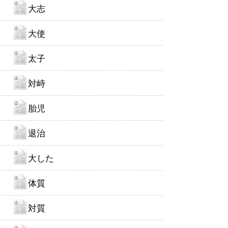
大志
大使
太子
対峙
胎児
退治
大した
体質
対質