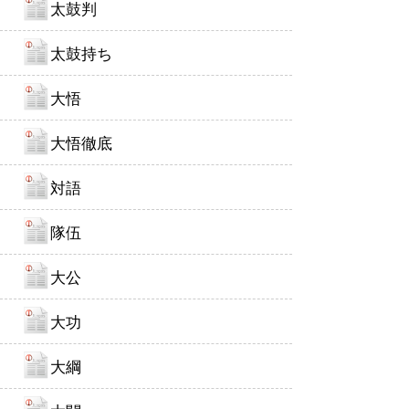
太鼓判
太鼓持ち
大悟
大悟徹底
対語
隊伍
大公
大功
大綱