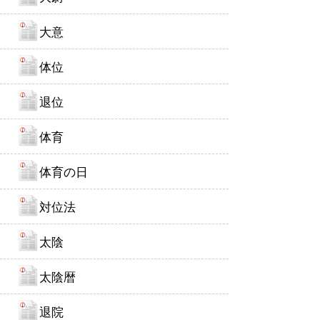
大意
体位
退位
体育
体育の日
対位法
太陰
太陰暦
退院