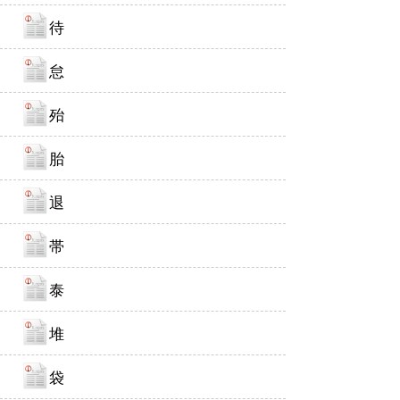
待
怠
殆
胎
退
帯
泰
堆
袋