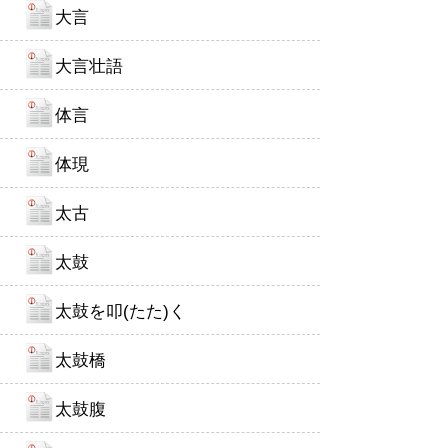
大言
大言壮語
体言
体現
太古
太鼓
太鼓を叩(たた)く
太鼓橋
太鼓腹