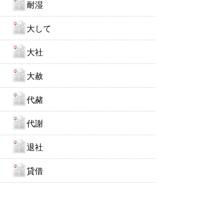
耐湿
大して
大社
大赦
代赭
代謝
退社
貸借
▽帝釈天