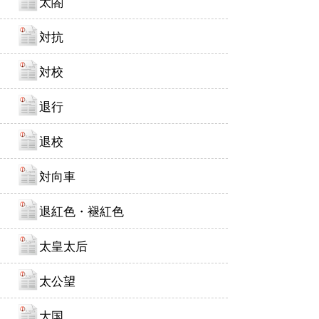
太閤
対抗
対校
退行
退校
対向車
退紅色・褪紅色
太皇太后
太公望
大国