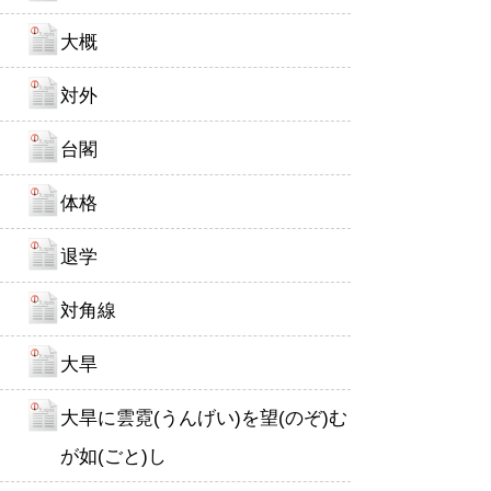
大概
対外
台閣
体格
退学
対角線
大旱
大旱に雲霓(うんげい)を望(のぞ)む
が如(ごと)し