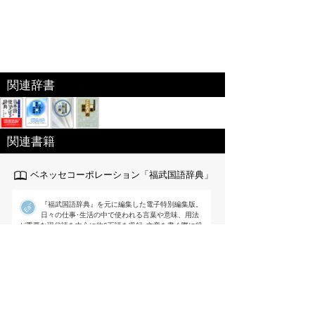
関連辞書
関連書籍
ベネッセコーポレーション「福武国語辞典」
『福武国語辞典』を元に編集した電子特別編集版。
日々の仕事･生活の中で使われる言葉や意味、用法
が重要な現代語を中心に約6万語を収録｡文章を書く際に役
立つよう用例を多く掲載するなど使いやすさを追求した国
語辞典。
出版社:ベネッセ[
link
]
編集 ： 樺島忠夫/植垣節也/曽田文雄/佐竹
秀雄
価格 ：