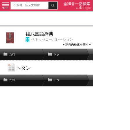
福武国語辞典
ベネッセコーポレーション
▼辞典内検索を開く▼
た行
トタ
トタン
た行
トタ