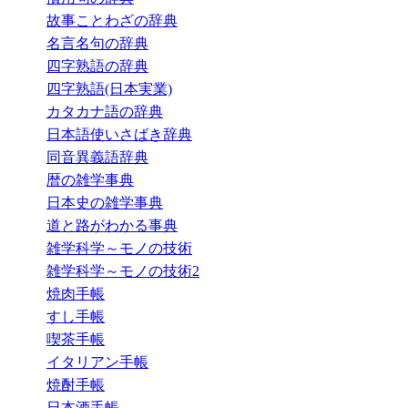
故事ことわざの辞典
名言名句の辞典
四字熟語の辞典
四字熟語(日本実業)
カタカナ語の辞典
日本語使いさばき辞典
同音異義語辞典
暦の雑学事典
日本史の雑学事典
道と路がわかる事典
雑学科学～モノの技術
雑学科学～モノの技術2
焼肉手帳
すし手帳
喫茶手帳
イタリアン手帳
焼酎手帳
日本酒手帳