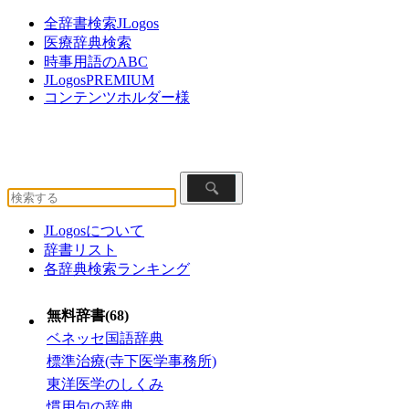
全辞書検索JLogos
医療辞典検索
時事用語のABC
JLogosPREMIUM
コンテンツホルダー様
JLogosについて
辞書リスト
各辞典検索ランキング
無料辞書(68)
ベネッセ国語辞典
標準治療(寺下医学事務所)
東洋医学のしくみ
慣用句の辞典