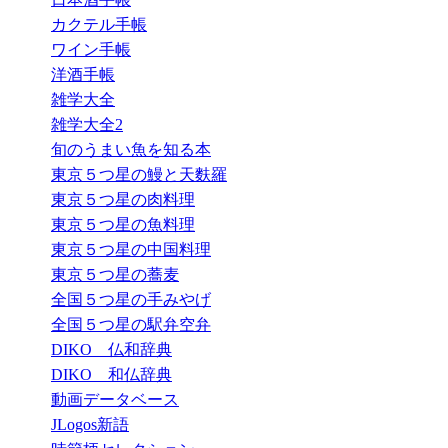
カクテル手帳
ワイン手帳
洋酒手帳
雑学大全
雑学大全2
旬のうまい魚を知る本
東京５つ星の鰻と天麩羅
東京５つ星の肉料理
東京５つ星の魚料理
東京５つ星の中国料理
東京５つ星の蕎麦
全国５つ星の手みやげ
全国５つ星の駅弁空弁
DIKO 仏和辞典
DIKO 和仏辞典
動画データベース
JLogos新語