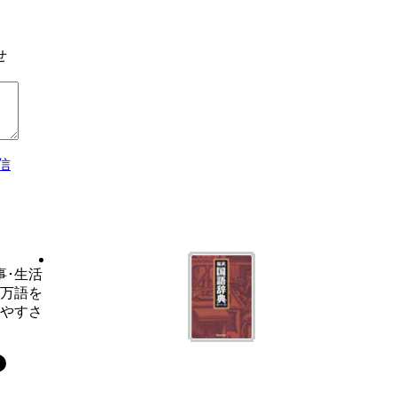
せ
信
事･生活
6万語を
いやすさ