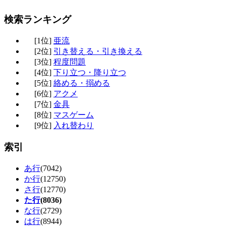
検索ランキング
[1位]
亜流
[2位]
引き替える・引き換える
[3位]
程度問題
[4位]
下り立つ・降り立つ
[5位]
絡める・搦める
[6位]
アクメ
[7位]
金具
[8位]
マスゲーム
[9位]
入れ替わり
索引
あ行
(7042)
か行
(12750)
さ行
(12770)
た行
(8036)
な行
(2729)
は行
(8944)