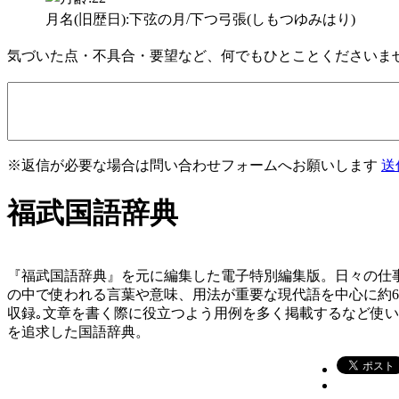
月名(旧歴日):下弦の月/下つ弓張(しもつゆみはり)
気づいた点・不具合・要望など、何でもひとことくださいま
※返信が必要な場合は問い合わせフォームへお願いします
送
福武国語辞典
『福武国語辞典』を元に編集した電子特別編集版。日々の仕
の中で使われる言葉や意味、用法が重要な現代語を中心に約
収録｡文章を書く際に役立つよう用例を多く掲載するなど使
を追求した国語辞典。