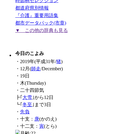
時節柄セレクション
都道府県別情報
『介護』重要用語集
都市データパック(市章)
▼ この他の辞典も見る
今日のこよみ
・2019年(平成31年/
猪
)
・12月(
師走
/December)
・19日
・木(Thursday)
・二十四節気
┣｢
大雪
｣から12日
┗｢
冬至
｣まで3日
・
先負
・十支：
庚
(かのえ)
・十二支：
寅
(とら)