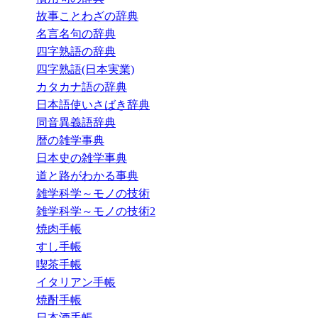
故事ことわざの辞典
名言名句の辞典
四字熟語の辞典
四字熟語(日本実業)
カタカナ語の辞典
日本語使いさばき辞典
同音異義語辞典
暦の雑学事典
日本史の雑学事典
道と路がわかる事典
雑学科学～モノの技術
雑学科学～モノの技術2
焼肉手帳
すし手帳
喫茶手帳
イタリアン手帳
焼酎手帳
日本酒手帳