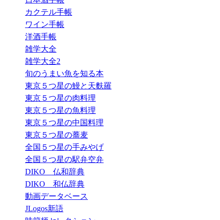
カクテル手帳
ワイン手帳
洋酒手帳
雑学大全
雑学大全2
旬のうまい魚を知る本
東京５つ星の鰻と天麩羅
東京５つ星の肉料理
東京５つ星の魚料理
東京５つ星の中国料理
東京５つ星の蕎麦
全国５つ星の手みやげ
全国５つ星の駅弁空弁
DIKO 仏和辞典
DIKO 和仏辞典
動画データベース
JLogos新語