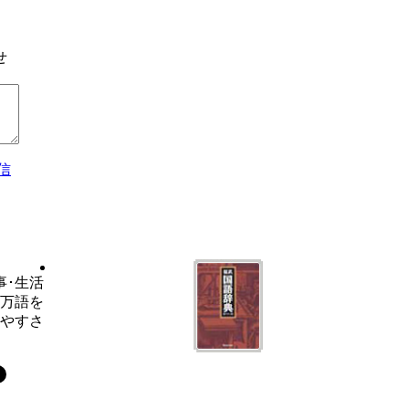
せ
信
事･生活
6万語を
いやすさ