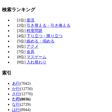
検索ランキング
[1位]
亜流
[2位]
引き替える・引き換える
[3位]
程度問題
[4位]
下り立つ・降り立つ
[5位]
絡める・搦める
[6位]
アクメ
[7位]
金具
[8位]
マスゲーム
[9位]
入れ替わり
索引
あ行
(7042)
か行
(12750)
さ行
(12770)
た行
(8036)
な行
(2729)
は行
(8944)