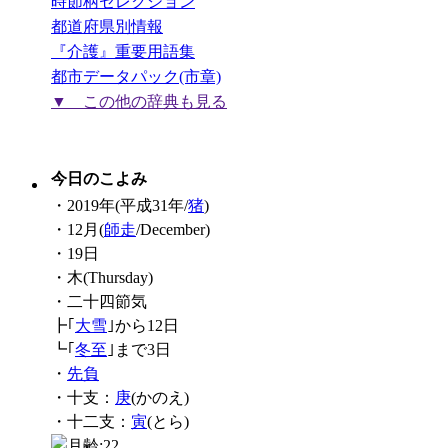
時節柄セレクション
都道府県別情報
『介護』重要用語集
都市データパック(市章)
▼ この他の辞典も見る
今日のこよみ
・2019年(平成31年/
猪
)
・12月(
師走
/December)
・19日
・木(Thursday)
・二十四節気
┣｢
大雪
｣から12日
┗｢
冬至
｣まで3日
・
先負
・十支：
庚
(かのえ)
・十二支：
寅
(とら)