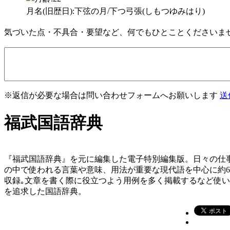
月名(旧歴日):下弦の月/下つ弓張(しもつゆみはり)
気づいた点・不具合・要望など、何でもひとことくださいま
※返信が必要な場合は問い合わせフォームへお願いします
送
福武国語辞典
『福武国語辞典』を元に編集した電子特別編集版。日々の仕
の中で使われる言葉や意味、用法が重要な現代語を中心に約
収録｡文章を書く際に役立つよう用例を多く掲載するなど使
を追求した国語辞典。