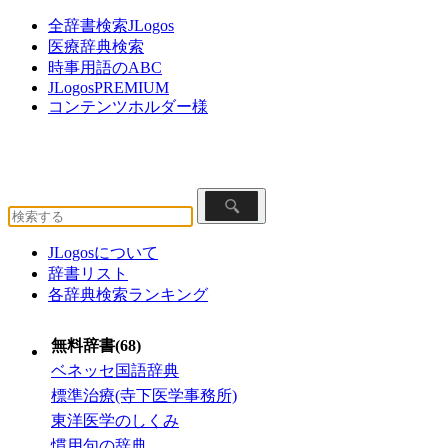
全辞書検索JLogos
医療辞典検索
時事用語のABC
JLogosPREMIUM
コンテンツホルダー様
JLogosについて
辞書リスト
各辞典検索ランキング
無料辞書(68)
ベネッセ国語辞典
標準治療(寺下医学事務所)
東洋医学のしくみ
慣用句の辞典