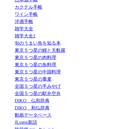
カクテル手帳
ワイン手帳
洋酒手帳
雑学大全
雑学大全2
旬のうまい魚を知る本
東京５つ星の鰻と天麩羅
東京５つ星の肉料理
東京５つ星の魚料理
東京５つ星の中国料理
東京５つ星の蕎麦
全国５つ星の手みやげ
全国５つ星の駅弁空弁
DIKO 仏和辞典
DIKO 和仏辞典
動画データベース
JLogos新語