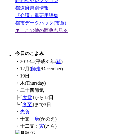
時節柄セレクション
都道府県別情報
『介護』重要用語集
都市データパック(市章)
▼ この他の辞典も見る
今日のこよみ
・2019年(平成31年/
猪
)
・12月(
師走
/December)
・19日
・木(Thursday)
・二十四節気
┣｢
大雪
｣から12日
┗｢
冬至
｣まで3日
・
先負
・十支：
庚
(かのえ)
・十二支：
寅
(とら)