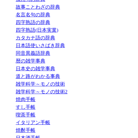
故事ことわざの辞典
名言名句の辞典
四字熟語の辞典
四字熟語(日本実業)
カタカナ語の辞典
日本語使いさばき辞典
同音異義語辞典
暦の雑学事典
日本史の雑学事典
道と路がわかる事典
雑学科学～モノの技術
雑学科学～モノの技術2
焼肉手帳
すし手帳
喫茶手帳
イタリアン手帳
焼酎手帳
日本酒手帳