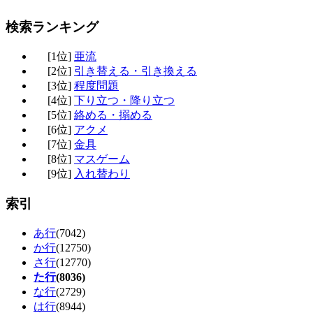
検索ランキング
[1位]
亜流
[2位]
引き替える・引き換える
[3位]
程度問題
[4位]
下り立つ・降り立つ
[5位]
絡める・搦める
[6位]
アクメ
[7位]
金具
[8位]
マスゲーム
[9位]
入れ替わり
索引
あ行
(7042)
か行
(12750)
さ行
(12770)
た行
(8036)
な行
(2729)
は行
(8944)