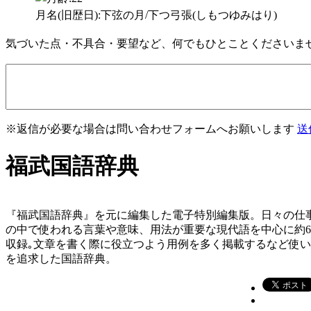
月名(旧歴日):下弦の月/下つ弓張(しもつゆみはり)
気づいた点・不具合・要望など、何でもひとことくださいま
※返信が必要な場合は問い合わせフォームへお願いします
送
福武国語辞典
『福武国語辞典』を元に編集した電子特別編集版。日々の仕
の中で使われる言葉や意味、用法が重要な現代語を中心に約
収録｡文章を書く際に役立つよう用例を多く掲載するなど使
を追求した国語辞典。