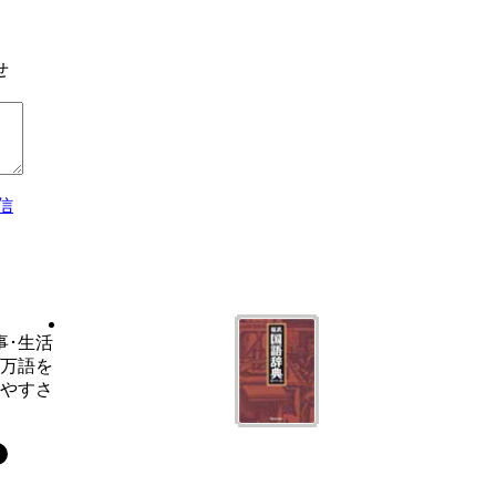
せ
信
事･生活
6万語を
いやすさ