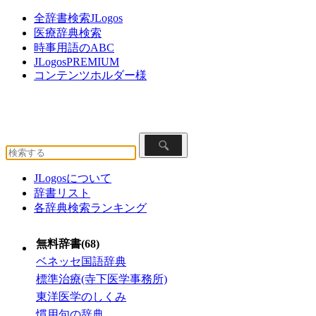
全辞書検索JLogos
医療辞典検索
時事用語のABC
JLogosPREMIUM
コンテンツホルダー様
JLogosについて
辞書リスト
各辞典検索ランキング
無料辞書(68)
ベネッセ国語辞典
標準治療(寺下医学事務所)
東洋医学のしくみ
慣用句の辞典