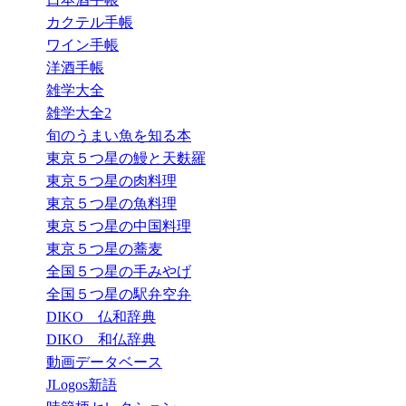
カクテル手帳
ワイン手帳
洋酒手帳
雑学大全
雑学大全2
旬のうまい魚を知る本
東京５つ星の鰻と天麩羅
東京５つ星の肉料理
東京５つ星の魚料理
東京５つ星の中国料理
東京５つ星の蕎麦
全国５つ星の手みやげ
全国５つ星の駅弁空弁
DIKO 仏和辞典
DIKO 和仏辞典
動画データベース
JLogos新語