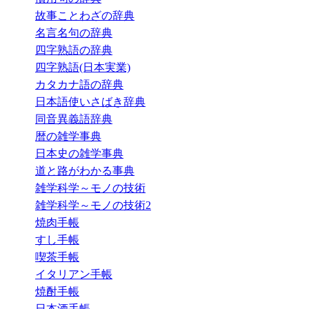
故事ことわざの辞典
名言名句の辞典
四字熟語の辞典
四字熟語(日本実業)
カタカナ語の辞典
日本語使いさばき辞典
同音異義語辞典
暦の雑学事典
日本史の雑学事典
道と路がわかる事典
雑学科学～モノの技術
雑学科学～モノの技術2
焼肉手帳
すし手帳
喫茶手帳
イタリアン手帳
焼酎手帳
日本酒手帳