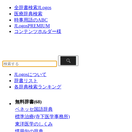
全辞書検索JLogos
医療辞典検索
時事用語のABC
JLogosPREMIUM
コンテンツホルダー様
JLogosについて
辞書リスト
各辞典検索ランキング
無料辞書(68)
ベネッセ国語辞典
標準治療(寺下医学事務所)
東洋医学のしくみ
慣用句の辞典