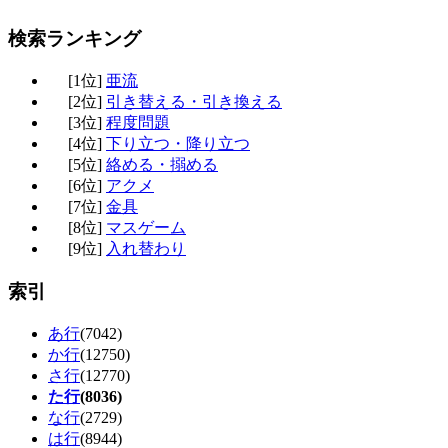
検索ランキング
[1位]
亜流
[2位]
引き替える・引き換える
[3位]
程度問題
[4位]
下り立つ・降り立つ
[5位]
絡める・搦める
[6位]
アクメ
[7位]
金具
[8位]
マスゲーム
[9位]
入れ替わり
索引
あ行
(7042)
か行
(12750)
さ行
(12770)
た行
(8036)
な行
(2729)
は行
(8944)