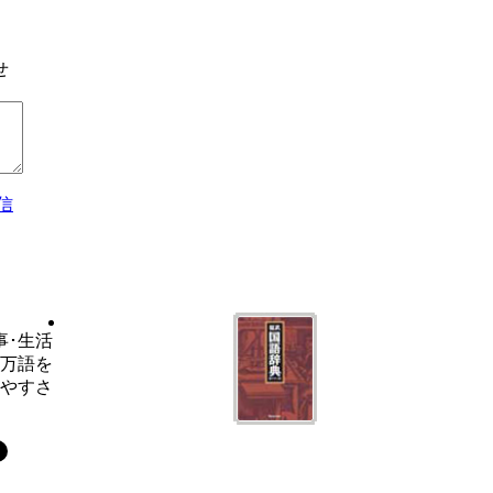
せ
信
事･生活
6万語を
いやすさ