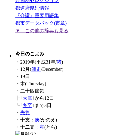
時節柄セレクション
都道府県別情報
『介護』重要用語集
都市データパック(市章)
▼ この他の辞典も見る
今日のこよみ
・2019年(平成31年/
猪
)
・12月(
師走
/December)
・19日
・木(Thursday)
・二十四節気
┣｢
大雪
｣から12日
┗｢
冬至
｣まで3日
・
先負
・十支：
庚
(かのえ)
・十二支：
寅
(とら)