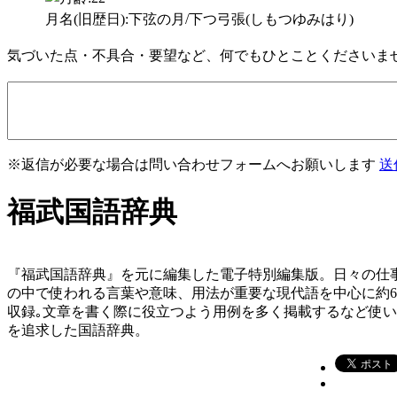
月名(旧歴日):下弦の月/下つ弓張(しもつゆみはり)
気づいた点・不具合・要望など、何でもひとことくださいま
※返信が必要な場合は問い合わせフォームへお願いします
送
福武国語辞典
『福武国語辞典』を元に編集した電子特別編集版。日々の仕
の中で使われる言葉や意味、用法が重要な現代語を中心に約
収録｡文章を書く際に役立つよう用例を多く掲載するなど使
を追求した国語辞典。