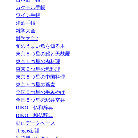
カクテル手帳
ワイン手帳
洋酒手帳
雑学大全
雑学大全2
旬のうまい魚を知る本
東京５つ星の鰻と天麩羅
東京５つ星の肉料理
東京５つ星の魚料理
東京５つ星の中国料理
東京５つ星の蕎麦
全国５つ星の手みやげ
全国５つ星の駅弁空弁
DIKO 仏和辞典
DIKO 和仏辞典
動画データベース
JLogos新語