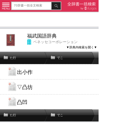
福武国語辞典
ベネッセコーポレーション
▼辞典内検索を開く▼
た行
でこ
出小作
▽凸坊
凸凹
た行
でこ