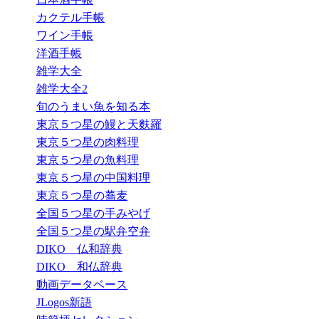
カクテル手帳
ワイン手帳
洋酒手帳
雑学大全
雑学大全2
旬のうまい魚を知る本
東京５つ星の鰻と天麩羅
東京５つ星の肉料理
東京５つ星の魚料理
東京５つ星の中国料理
東京５つ星の蕎麦
全国５つ星の手みやげ
全国５つ星の駅弁空弁
DIKO 仏和辞典
DIKO 和仏辞典
動画データベース
JLogos新語