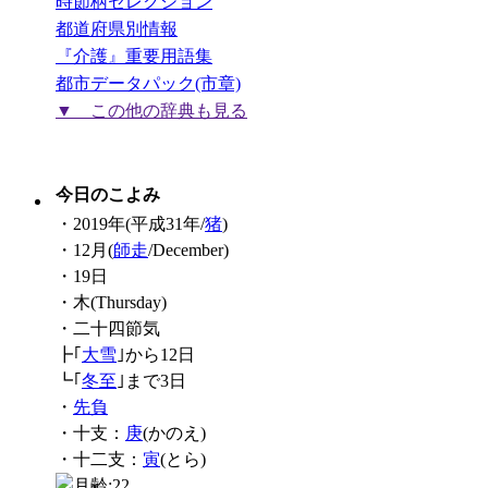
時節柄セレクション
都道府県別情報
『介護』重要用語集
都市データパック(市章)
▼ この他の辞典も見る
今日のこよみ
・2019年(平成31年/
猪
)
・12月(
師走
/December)
・19日
・木(Thursday)
・二十四節気
┣｢
大雪
｣から12日
┗｢
冬至
｣まで3日
・
先負
・十支：
庚
(かのえ)
・十二支：
寅
(とら)