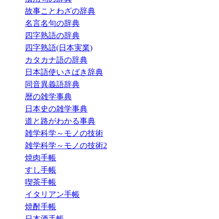
故事ことわざの辞典
名言名句の辞典
四字熟語の辞典
四字熟語(日本実業)
カタカナ語の辞典
日本語使いさばき辞典
同音異義語辞典
暦の雑学事典
日本史の雑学事典
道と路がわかる事典
雑学科学～モノの技術
雑学科学～モノの技術2
焼肉手帳
すし手帳
喫茶手帳
イタリアン手帳
焼酎手帳
日本酒手帳