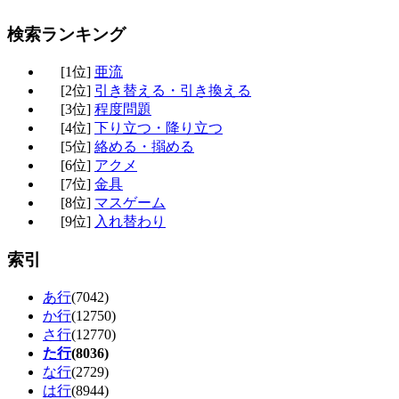
検索ランキング
[1位]
亜流
[2位]
引き替える・引き換える
[3位]
程度問題
[4位]
下り立つ・降り立つ
[5位]
絡める・搦める
[6位]
アクメ
[7位]
金具
[8位]
マスゲーム
[9位]
入れ替わり
索引
あ行
(7042)
か行
(12750)
さ行
(12770)
た行
(8036)
な行
(2729)
は行
(8944)