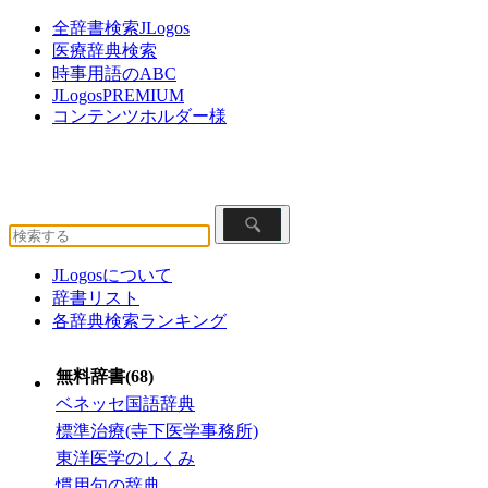
全辞書検索JLogos
医療辞典検索
時事用語のABC
JLogosPREMIUM
コンテンツホルダー様
JLogosについて
辞書リスト
各辞典検索ランキング
無料辞書(68)
ベネッセ国語辞典
標準治療(寺下医学事務所)
東洋医学のしくみ
慣用句の辞典