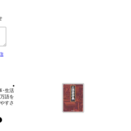
せ
信
事･生活
6万語を
いやすさ