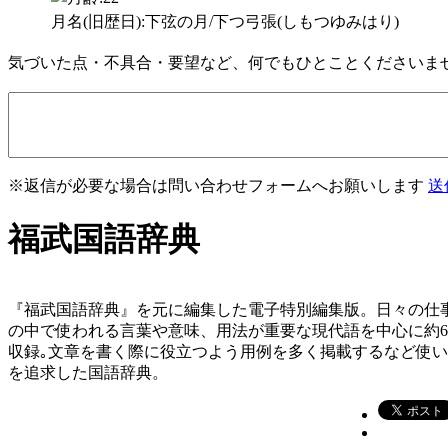
月名(旧歴日):下弦の月/下つ弓張(しもつゆみはり)
気づいた点・不具合・要望など、何でもひとことくださいま
※返信が必要な場合は問い合わせフォームへお願いします
送
福武国語辞典
『福武国語辞典』を元に編集した電子特別編集版。日々の仕
の中で使われる言葉や意味、用法が重要な現代語を中心に約
収録｡文章を書く際に役立つよう用例を多く掲載するなど使
を追求した国語辞典。