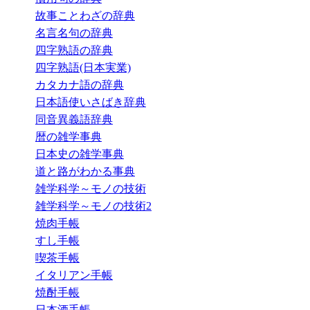
故事ことわざの辞典
名言名句の辞典
四字熟語の辞典
四字熟語(日本実業)
カタカナ語の辞典
日本語使いさばき辞典
同音異義語辞典
暦の雑学事典
日本史の雑学事典
道と路がわかる事典
雑学科学～モノの技術
雑学科学～モノの技術2
焼肉手帳
すし手帳
喫茶手帳
イタリアン手帳
焼酎手帳
日本酒手帳