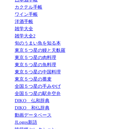
カクテル手帳
ワイン手帳
洋酒手帳
雑学大全
雑学大全2
旬のうまい魚を知る本
東京５つ星の鰻と天麩羅
東京５つ星の肉料理
東京５つ星の魚料理
東京５つ星の中国料理
東京５つ星の蕎麦
全国５つ星の手みやげ
全国５つ星の駅弁空弁
DIKO 仏和辞典
DIKO 和仏辞典
動画データベース
JLogos新語