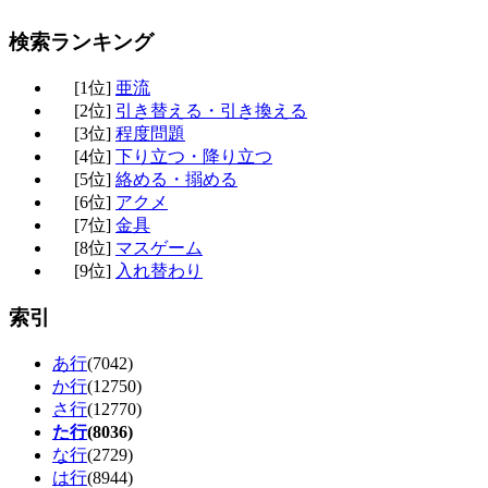
検索ランキング
[1位]
亜流
[2位]
引き替える・引き換える
[3位]
程度問題
[4位]
下り立つ・降り立つ
[5位]
絡める・搦める
[6位]
アクメ
[7位]
金具
[8位]
マスゲーム
[9位]
入れ替わり
索引
あ行
(7042)
か行
(12750)
さ行
(12770)
た行
(8036)
な行
(2729)
は行
(8944)