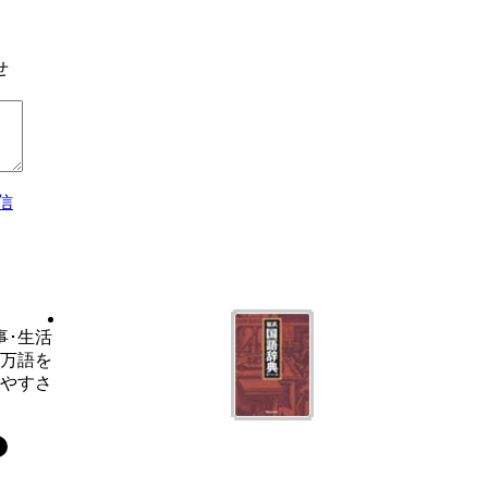
せ
信
事･生活
6万語を
いやすさ