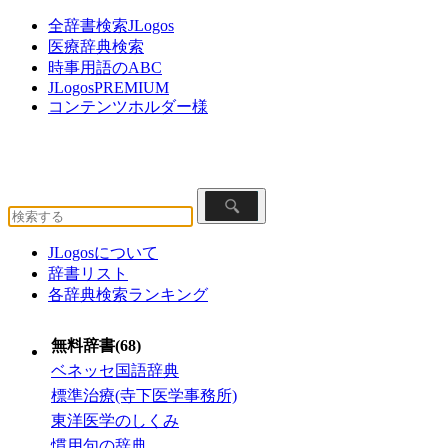
全辞書検索JLogos
医療辞典検索
時事用語のABC
JLogosPREMIUM
コンテンツホルダー様
JLogosについて
辞書リスト
各辞典検索ランキング
無料辞書(68)
ベネッセ国語辞典
標準治療(寺下医学事務所)
東洋医学のしくみ
慣用句の辞典