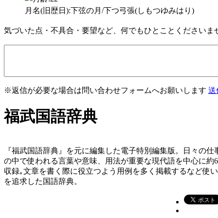
月名(旧歴日):下弦の月/下つ弓張(しもつゆみはり)
気づいた点・不具合・要望など、何でもひとことくださいま
※返信が必要な場合は問い合わせフォームへお願いします
送
福武国語辞典
『福武国語辞典』を元に編集した電子特別編集版。日々の仕
の中で使われる言葉や意味、用法が重要な現代語を中心に約
収録｡文章を書く際に役立つよう用例を多く掲載するなど使
を追求した国語辞典。