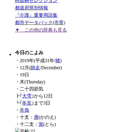
時節柄セレクション
都道府県別情報
『介護』重要用語集
都市データパック(市章)
▼ この他の辞典も見る
今日のこよみ
・2019年(平成31年/
猪
)
・12月(
師走
/December)
・19日
・木(Thursday)
・二十四節気
┣｢
大雪
｣から12日
┗｢
冬至
｣まで3日
・
先負
・十支：
庚
(かのえ)
・十二支：
寅
(とら)