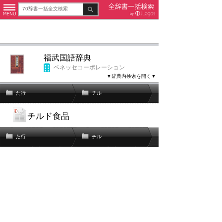
福武国語辞典
ベネッセコーポレーション
▼辞典内検索を開く▼
た行
チル
チルド食品
た行
チル