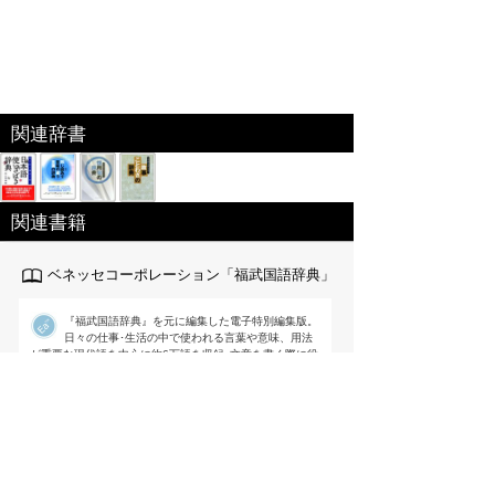
関連辞書
関連書籍
ベネッセコーポレーション「福武国語辞典」
『福武国語辞典』を元に編集した電子特別編集版。
日々の仕事･生活の中で使われる言葉や意味、用法
が重要な現代語を中心に約6万語を収録｡文章を書く際に役
立つよう用例を多く掲載するなど使いやすさを追求した国
語辞典。
出版社:ベネッセ[
link
]
編集 ： 樺島忠夫/植垣節也/曽田文雄/佐竹
秀雄
価格 ：