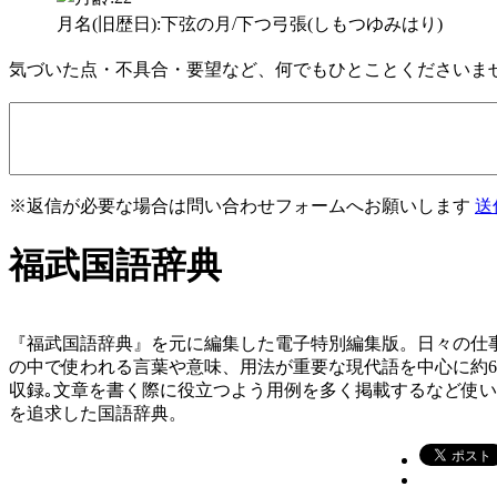
月名(旧歴日):下弦の月/下つ弓張(しもつゆみはり)
気づいた点・不具合・要望など、何でもひとことくださいま
※返信が必要な場合は問い合わせフォームへお願いします
送
福武国語辞典
『福武国語辞典』を元に編集した電子特別編集版。日々の仕
の中で使われる言葉や意味、用法が重要な現代語を中心に約
収録｡文章を書く際に役立つよう用例を多く掲載するなど使
を追求した国語辞典。