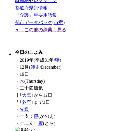
時節柄セレクション
都道府県別情報
『介護』重要用語集
都市データパック(市章)
▼ この他の辞典も見る
今日のこよみ
・2019年(平成31年/
猪
)
・12月(
師走
/December)
・19日
・木(Thursday)
・二十四節気
┣｢
大雪
｣から12日
┗｢
冬至
｣まで3日
・
先負
・十支：
庚
(かのえ)
・十二支：
寅
(とら)