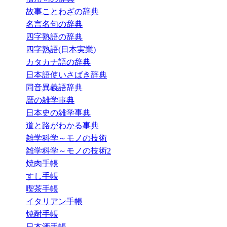
故事ことわざの辞典
名言名句の辞典
四字熟語の辞典
四字熟語(日本実業)
カタカナ語の辞典
日本語使いさばき辞典
同音異義語辞典
暦の雑学事典
日本史の雑学事典
道と路がわかる事典
雑学科学～モノの技術
雑学科学～モノの技術2
焼肉手帳
すし手帳
喫茶手帳
イタリアン手帳
焼酎手帳
日本酒手帳