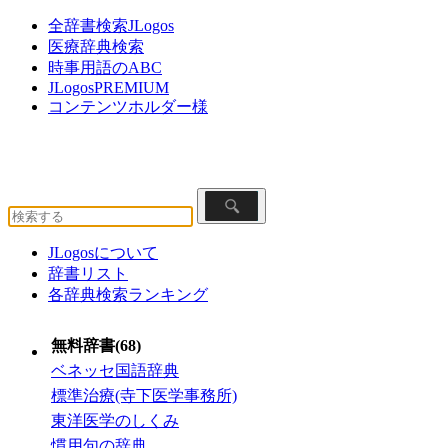
全辞書検索JLogos
医療辞典検索
時事用語のABC
JLogosPREMIUM
コンテンツホルダー様
JLogosについて
辞書リスト
各辞典検索ランキング
無料辞書(68)
ベネッセ国語辞典
標準治療(寺下医学事務所)
東洋医学のしくみ
慣用句の辞典