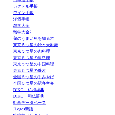
カクテル手帳
ワイン手帳
洋酒手帳
雑学大全
雑学大全2
旬のうまい魚を知る本
東京５つ星の鰻と天麩羅
東京５つ星の肉料理
東京５つ星の魚料理
東京５つ星の中国料理
東京５つ星の蕎麦
全国５つ星の手みやげ
全国５つ星の駅弁空弁
DIKO 仏和辞典
DIKO 和仏辞典
動画データベース
JLogos新語