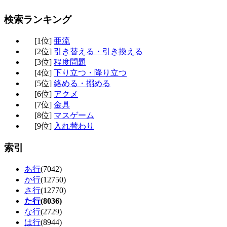
検索ランキング
[1位]
亜流
[2位]
引き替える・引き換える
[3位]
程度問題
[4位]
下り立つ・降り立つ
[5位]
絡める・搦める
[6位]
アクメ
[7位]
金具
[8位]
マスゲーム
[9位]
入れ替わり
索引
あ行
(7042)
か行
(12750)
さ行
(12770)
た行
(8036)
な行
(2729)
は行
(8944)