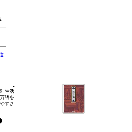
せ
信
事･生活
6万語を
いやすさ