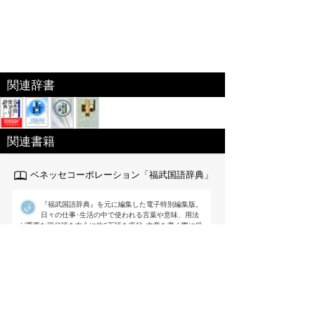
関連辞書
関連書籍
ベネッセコーポレーション「福武国語辞典」
『福武国語辞典』を元に編集した電子特別編集版。
日々の仕事･生活の中で使われる言葉や意味、用法
が重要な現代語を中心に約6万語を収録｡文章を書く際に役
立つよう用例を多く掲載するなど使いやすさを追求した国
語辞典。
出版社:ベネッセ[
link
]
編集 ： 樺島忠夫/植垣節也/曽田文雄/佐竹
秀雄
価格 ：