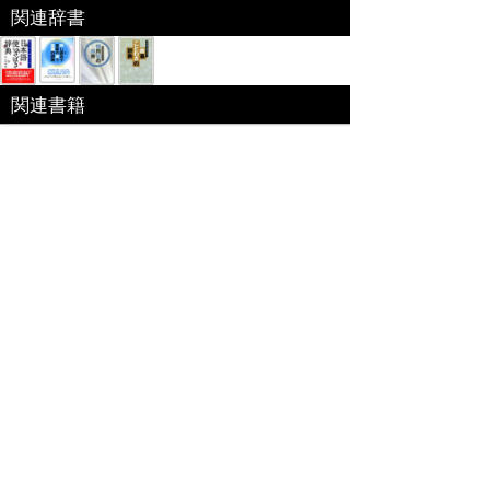
関連辞書
関連書籍
ベネッセコーポレーション「福武国語辞典」
『福武国語辞典』を元に編集した電子特別編集版。
日々の仕事･生活の中で使われる言葉や意味、用法
が重要な現代語を中心に約6万語を収録｡文章を書く際に役
立つよう用例を多く掲載するなど使いやすさを追求した国
語辞典。
出版社:ベネッセ[
link
]
編集 ： 樺島忠夫/植垣節也/曽田文雄/佐竹
秀雄
価格 ：
収録数 ： 60000語
サイズ ： --(B6変型)
発売日 ： -
ISBN ： -
特定商取引法に基づく表記
個人情報保護
お問い合わせ
コンテンツをお持ちの方へ(出版社様/個人様)
Copyright(C) Ea.Inc. All Right Reserved.