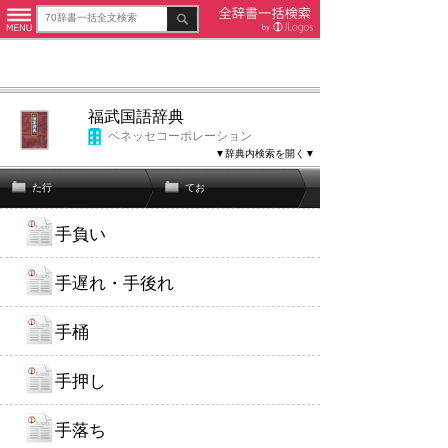
福武国語辞典
ベネッセコーポレーション
▼辞典内検索を開く▼
た行
てお
手負い
手遅れ・手後れ
手桶
手押し
手落ち