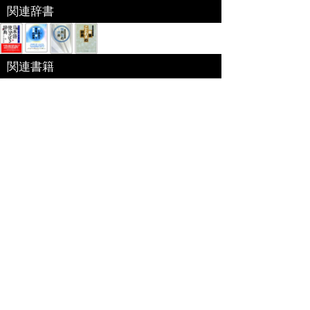
関連辞書
関連書籍
ベネッセコーポレーション「福武国語辞典」
『福武国語辞典』を元に編集した電子特別編集版。
日々の仕事･生活の中で使われる言葉や意味、用法
が重要な現代語を中心に約6万語を収録｡文章を書く際に役
立つよう用例を多く掲載するなど使いやすさを追求した国
語辞典。
出版社:ベネッセ[
link
]
編集 ： 樺島忠夫/植垣節也/曽田文雄/佐竹
秀雄
価格 ：
収録数 ： 60000語
サイズ ： --(B6変型)
発売日 ： -
ISBN ： -
特定商取引法に基づく表記
個人情報保護
お問い合わせ
コンテンツをお持ちの方へ(出版社様/個人様)
Copyright(C) Ea.Inc. All Right Reserved.