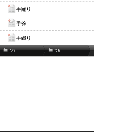
手踊り
手斧
手織り
た行
てお