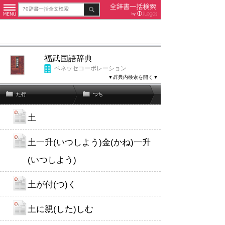
福武国語辞典
ベネッセコーポレーション
▼辞典内検索を開く▼
た行
つち
土
土一升(いつしよう)金(かね)一升
(いつしよう)
土が付(つ)く
土に親(した)しむ