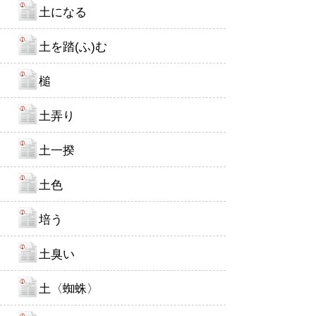
土になる
土を踏(ふ)む
槌
土弄り
土一揆
土色
培う
土臭い
土〈蜘蛛〉