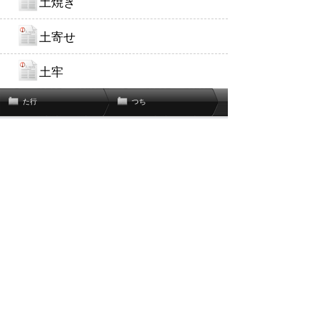
土焼き
土寄せ
土牢
た行
つち
関連辞書