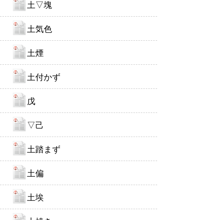
土▽塊
土気色
土煙
土付かず
戊
▽己
土踏まず
土偏
土埃