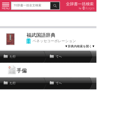
福武国語辞典
ベネッセコーポレーション
▼辞典内検索を開く▼
た行
てへ
手偏
た行
てへ