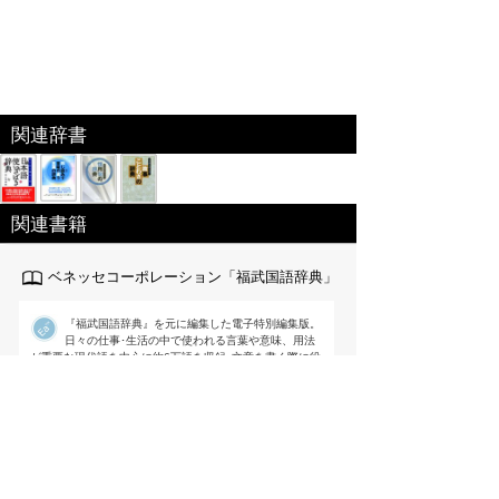
関連辞書
関連書籍
ベネッセコーポレーション「福武国語辞典」
『福武国語辞典』を元に編集した電子特別編集版。
日々の仕事･生活の中で使われる言葉や意味、用法
が重要な現代語を中心に約6万語を収録｡文章を書く際に役
立つよう用例を多く掲載するなど使いやすさを追求した国
語辞典。
出版社:ベネッセ[
link
]
編集 ： 樺島忠夫/植垣節也/曽田文雄/佐竹
秀雄
価格 ：