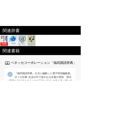
関連辞書
関連書籍
ベネッセコーポレーション「福武国語辞典」
『福武国語辞典』を元に編集した電子特別編集版。
日々の仕事･生活の中で使われる言葉や意味、用法
が重要な現代語を中心に約6万語を収録｡文章を書く際に役
立つよう用例を多く掲載するなど使いやすさを追求した国
語辞典。
出版社:ベネッセ[
link
]
編集 ： 樺島忠夫/植垣節也/曽田文雄/佐竹
秀雄
価格 ：