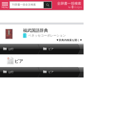
福武国語辞典
ベネッセコーポレーション
▼辞典内検索を開く▼
は行
ビア
ビア
は行
ビア