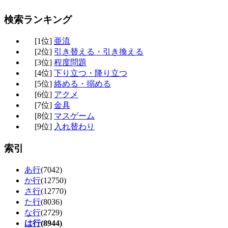
検索ランキング
[1位]
亜流
[2位]
引き替える・引き換える
[3位]
程度問題
[4位]
下り立つ・降り立つ
[5位]
絡める・搦める
[6位]
アクメ
[7位]
金具
[8位]
マスゲーム
[9位]
入れ替わり
索引
あ行
(7042)
か行
(12750)
さ行
(12770)
た行
(8036)
な行
(2729)
は行
(8944)