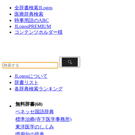
全辞書検索JLogos
医療辞典検索
時事用語のABC
JLogosPREMIUM
コンテンツホルダー様
JLogosについて
辞書リスト
各辞典検索ランキング
無料辞書(68)
ベネッセ国語辞典
標準治療(寺下医学事務所)
東洋医学のしくみ
慣用句の辞典