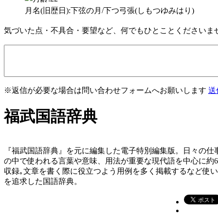
月名(旧歴日):下弦の月/下つ弓張(しもつゆみはり)
気づいた点・不具合・要望など、何でもひとことくださいま
※返信が必要な場合は問い合わせフォームへお願いします
送
福武国語辞典
『福武国語辞典』を元に編集した電子特別編集版。日々の仕
の中で使われる言葉や意味、用法が重要な現代語を中心に約
収録｡文章を書く際に役立つよう用例を多く掲載するなど使
を追求した国語辞典。