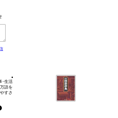
せ
信
事･生活
6万語を
いやすさ