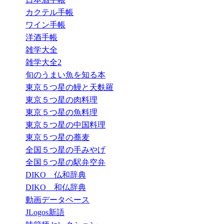
カクテル手帳
ワイン手帳
洋酒手帳
雑学大全
雑学大全2
旬のうまい魚を知る本
東京５つ星の鰻と天麩羅
東京５つ星の肉料理
東京５つ星の魚料理
東京５つ星の中国料理
東京５つ星の蕎麦
全国５つ星の手みやげ
全国５つ星の駅弁空弁
DIKO 仏和辞典
DIKO 和仏辞典
動画データベース
JLogos新語