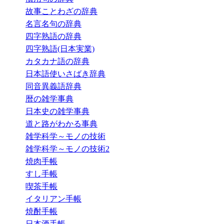
故事ことわざの辞典
名言名句の辞典
四字熟語の辞典
四字熟語(日本実業)
カタカナ語の辞典
日本語使いさばき辞典
同音異義語辞典
暦の雑学事典
日本史の雑学事典
道と路がわかる事典
雑学科学～モノの技術
雑学科学～モノの技術2
焼肉手帳
すし手帳
喫茶手帳
イタリアン手帳
焼酎手帳
日本酒手帳