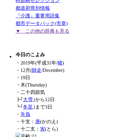
時節柄セレクション
都道府県別情報
『介護』重要用語集
都市データパック(市章)
▼ この他の辞典も見る
今日のこよみ
・2019年(平成31年/
猪
)
・12月(
師走
/December)
・19日
・木(Thursday)
・二十四節気
┣｢
大雪
｣から12日
┗｢
冬至
｣まで3日
・
先負
・十支：
庚
(かのえ)
・十二支：
寅
(とら)