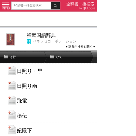
福武国語辞典
ベネッセコーポレーション
▼辞典内検索を開く▼
は行
ひで
日照り・旱
日照り雨
飛電
秘伝
妃殿下