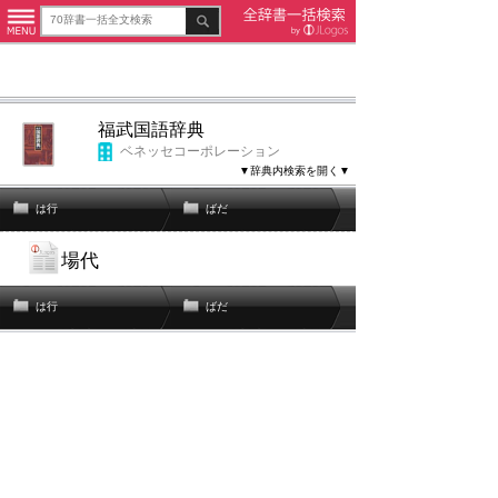
福武国語辞典
ベネッセコーポレーション
▼辞典内検索を開く▼
は行
ばだ
場代
は行
ばだ