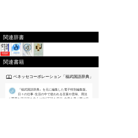
関連辞書
関連書籍
ベネッセコーポレーション「福武国語辞典」
『福武国語辞典』を元に編集した電子特別編集版。
日々の仕事･生活の中で使われる言葉や意味、用法
が重要な現代語を中心に約6万語を収録｡文章を書く際に役
立つよう用例を多く掲載するなど使いやすさを追求した国
語辞典。
出版社:ベネッセ[
link
]
編集 ： 樺島忠夫/植垣節也/曽田文雄/佐竹
秀雄
価格 ：