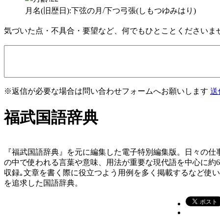
月名(旧歴日):下弦の月/下つ弓張(しもつゆみはり)
気づいた点・不具合・要望など、何でもひとことくださいま
※返信が必要な場合は問い合わせフォームへお願いします
送
福武国語辞典
『福武国語辞典』を元に編集した電子特別編集版。日々の仕
の中で使われる言葉や意味、用法が重要な現代語を中心に約
収録｡文章を書く際に役立つよう用例を多く掲載するなど使
を追求した国語辞典。