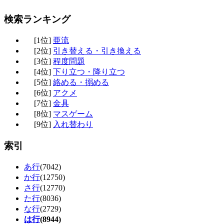
検索ランキング
[1位]
亜流
[2位]
引き替える・引き換える
[3位]
程度問題
[4位]
下り立つ・降り立つ
[5位]
絡める・搦める
[6位]
アクメ
[7位]
金具
[8位]
マスゲーム
[9位]
入れ替わり
索引
あ行
(7042)
か行
(12750)
さ行
(12770)
た行
(8036)
な行
(2729)
は行
(8944)