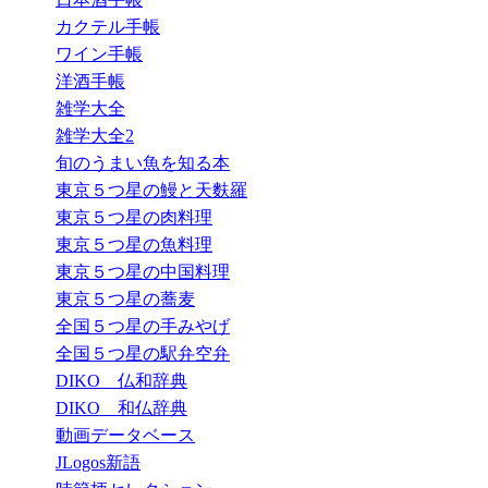
カクテル手帳
ワイン手帳
洋酒手帳
雑学大全
雑学大全2
旬のうまい魚を知る本
東京５つ星の鰻と天麩羅
東京５つ星の肉料理
東京５つ星の魚料理
東京５つ星の中国料理
東京５つ星の蕎麦
全国５つ星の手みやげ
全国５つ星の駅弁空弁
DIKO 仏和辞典
DIKO 和仏辞典
動画データベース
JLogos新語