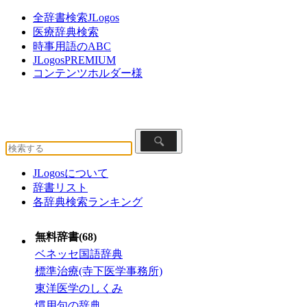
全辞書検索JLogos
医療辞典検索
時事用語のABC
JLogosPREMIUM
コンテンツホルダー様
JLogosについて
辞書リスト
各辞典検索ランキング
無料辞書(68)
ベネッセ国語辞典
標準治療(寺下医学事務所)
東洋医学のしくみ
慣用句の辞典