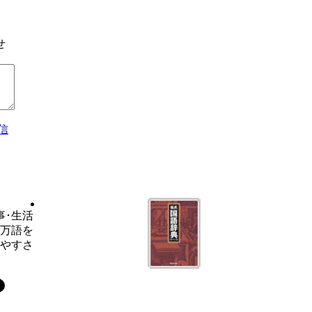
せ
信
事･生活
6万語を
いやすさ