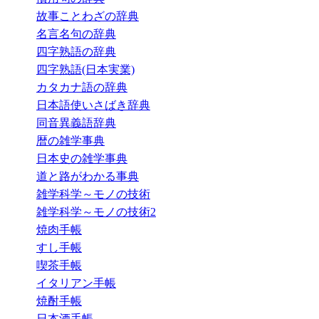
故事ことわざの辞典
名言名句の辞典
四字熟語の辞典
四字熟語(日本実業)
カタカナ語の辞典
日本語使いさばき辞典
同音異義語辞典
暦の雑学事典
日本史の雑学事典
道と路がわかる事典
雑学科学～モノの技術
雑学科学～モノの技術2
焼肉手帳
すし手帳
喫茶手帳
イタリアン手帳
焼酎手帳
日本酒手帳