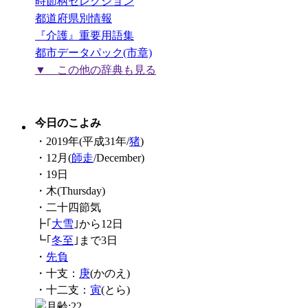
時節柄セレクション
都道府県別情報
『介護』重要用語集
都市データパック(市章)
▼ この他の辞典も見る
今日のこよみ
・2019年(平成31年/
猪
)
・12月(
師走
/December)
・19日
・木(Thursday)
・二十四節気
┣｢
大雪
｣から12日
┗｢
冬至
｣まで3日
・
先負
・十支：
庚
(かのえ)
・十二支：
寅
(とら)