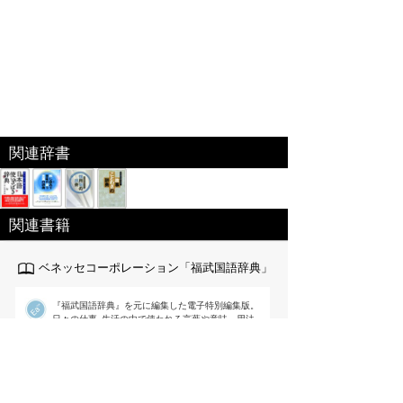
関連辞書
関連書籍
ベネッセコーポレーション「福武国語辞典」
『福武国語辞典』を元に編集した電子特別編集版。
日々の仕事･生活の中で使われる言葉や意味、用法
が重要な現代語を中心に約6万語を収録｡文章を書く際に役
立つよう用例を多く掲載するなど使いやすさを追求した国
語辞典。
出版社:ベネッセ[
link
]