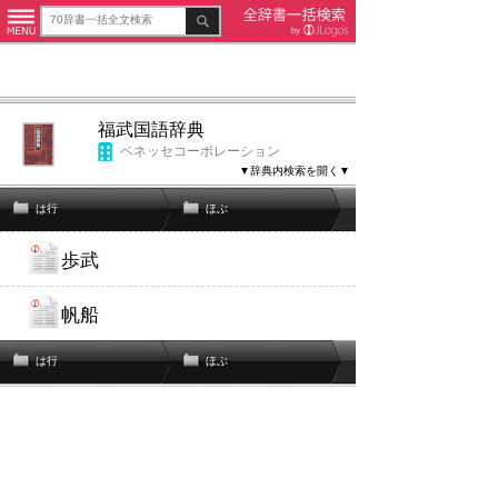
福武国語辞典
ベネッセコーポレーション
▼辞典内検索を開く▼
は行
ほぶ
歩武
帆船
は行
ほぶ