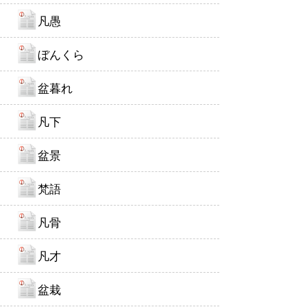
凡愚
ぼんくら
盆暮れ
凡下
盆景
梵語
凡骨
凡才
盆栽