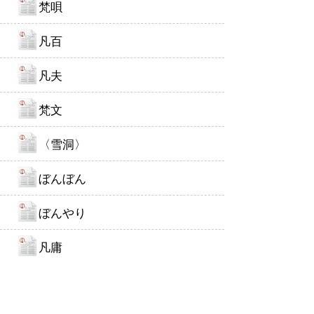
梵唄
凡百
凡夫
梵文
〈雪洞〉
ぼんぼん
ぼんやり
凡庸
凡慮
は行
ぼん