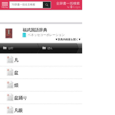
福武国語辞典
ベネッセコーポレーション
▼辞典内検索を開く▼
は行
ぼん
凡
盆
煩
盆踊り
凡眼