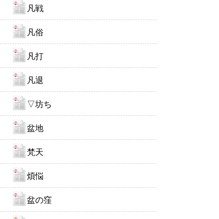
凡戦
凡俗
凡打
凡退
▽坊ち
盆地
梵天
煩悩
盆の窪