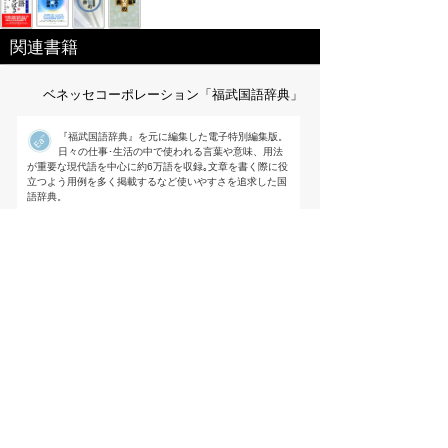
関連書籍
ベネッセコーポレーション「福武国語辞典」
『福武国語辞典』を元に編集した電子特別編集版。
日々の仕事･生活の中で使われる言葉や意味、用法
が重要な現代語を中心に約6万語を収録｡文章を書く際に役
立つよう用例を多く掲載するなど使いやすさを追求した国
語辞典。
出版社:ベネッセ[
link
]
編集 ： 樺島忠夫/植垣節也/曽田文雄/佐竹
秀雄
価格 ：
収録数 ： 60000語
サイズ ： --(B6変型)
発売日 ： -
ISBN ： -
特定商取引法に基づく表記
個人情報保護
お問い合わせ
コンテンツをお持ちの方へ(出版社様/個人様)
Copyright(C) Ea.Inc. All Right Reserved.
ページの先頭へ