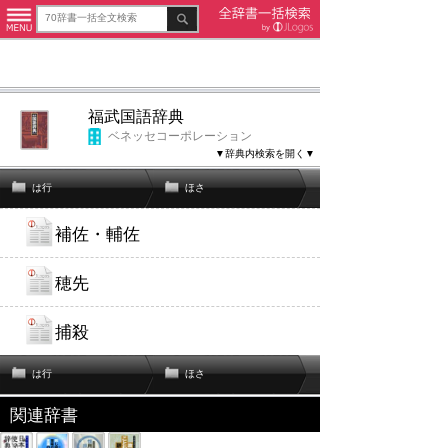
福武国語辞典
ベネッセコーポレーション
▼辞典内検索を開く▼
は行
ほさ
補佐・輔佐
穂先
捕殺
は行
ほさ
関連辞書