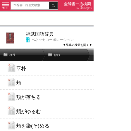
福武国語辞典
ベネッセコーポレーション
▼辞典内検索を開く▼
は行
ほお
▽朴
頬
頬が落ちる
頬がゆるむ
頬を染(そ)める