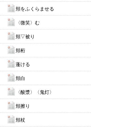
頬をふくらませる
〈微笑〉む
頬▽被り
頬桁
蓬ける
頬白
〈酸漿〉〈鬼灯〉
頬擦り
頬杖