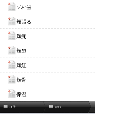
▽朴歯
頬張る
頬髭
頬袋
頬紅
頬骨
保温
は行
ほお