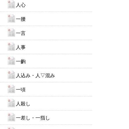
人心
一腰
一言
人事
一齣
人込み・人▽混み
一頃
人殺し
一差し・一指し