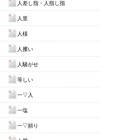
人差し指・人指し指
人里
人様
人攫い
人騒がせ
等しい
一▽入
一塩
一▽頻り