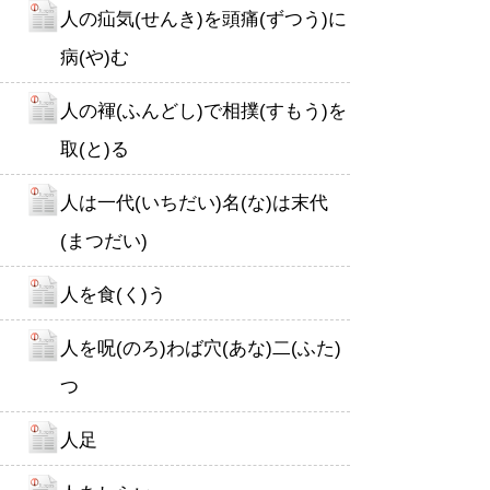
人の疝気(せんき)を頭痛(ずつう)に
病(や)む
人の褌(ふんどし)で相撲(すもう)を
取(と)る
人は一代(いちだい)名(な)は末代
(まつだい)
人を食(く)う
人を呪(のろ)わば穴(あな)二(ふた)
つ
人足