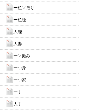
一粒▽選り
一粒種
人礫
人妻
一▽撮み
一つ身
一つ家
一手
人手