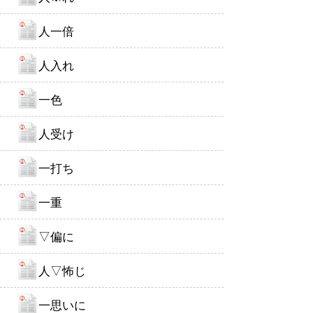
人一倍
人入れ
一色
人受け
一打ち
一重
▽偏に
人▽怖じ
一思いに