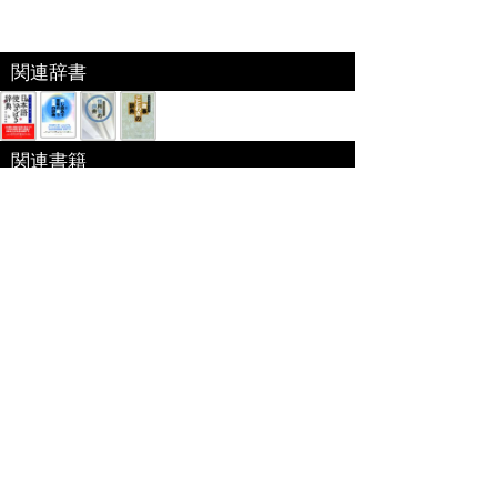
関連辞書
関連書籍
ベネッセコーポレーション「福武国語辞典」
『福武国語辞典』を元に編集した電子特別編集版。
日々の仕事･生活の中で使われる言葉や意味、用法
が重要な現代語を中心に約6万語を収録｡文章を書く際に役
立つよう用例を多く掲載するなど使いやすさを追求した国
語辞典。
出版社:ベネッセ[
link
]
編集 ： 樺島忠夫/植垣節也/曽田文雄/佐竹
秀雄
価格 ：
収録数 ： 60000語
サイズ ： --(B6変型)
発売日 ： -
ISBN ： -