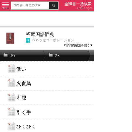
福武国語辞典
ベネッセコーポレーション
▼辞典内検索を開く▼
は行
ひく
低い
火食鳥
卑屈
引く手
ひくひく