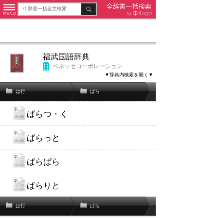
福武国語辞典
ベネッセコーポレーション
▼辞典内検索を開く▼
は行
ぱら
ぱらつ・く
ぱらっと
ぱらぱら
ぱらりと
は行
ぱら