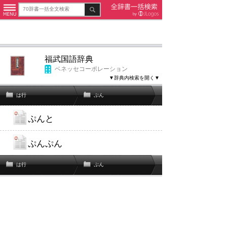
福武国語辞典
ベネッセコーポレーション
▼辞典内検索を開く▼
は行
ぷん
ぷんと
ぷんぷん
は行
ぷん