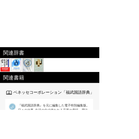
関連辞書
関連書籍
ベネッセコーポレーション「福武国語辞典」
『福武国語辞典』を元に編集した電子特別編集版。
日々の仕事･生活の中で使われる言葉や意味、用法
が重要な現代語を中心に約6万語を収録｡文章を書く際に役
立つよう用例を多く掲載するなど使いやすさを追求した国
語辞典。
出版社:ベネッセ[
link
]