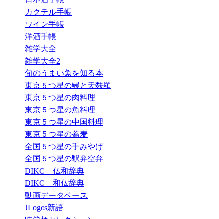
カクテル手帳
ワイン手帳
洋酒手帳
雑学大全
雑学大全2
旬のうまい魚を知る本
東京５つ星の鰻と天麩羅
東京５つ星の肉料理
東京５つ星の魚料理
東京５つ星の中国料理
東京５つ星の蕎麦
全国５つ星の手みやげ
全国５つ星の駅弁空弁
DIKO 仏和辞典
DIKO 和仏辞典
動画データベース
JLogos新語