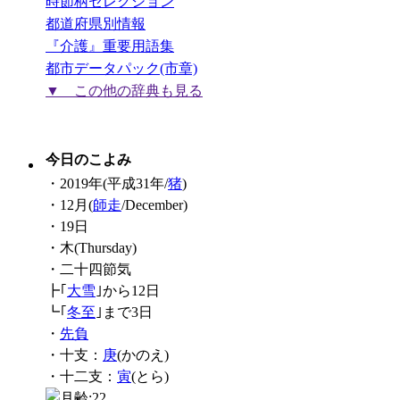
時節柄セレクション
都道府県別情報
『介護』重要用語集
都市データパック(市章)
▼ この他の辞典も見る
今日のこよみ
・2019年(平成31年/
猪
)
・12月(
師走
/December)
・19日
・木(Thursday)
・二十四節気
┣｢
大雪
｣から12日
┗｢
冬至
｣まで3日
・
先負
・十支：
庚
(かのえ)
・十二支：
寅
(とら)