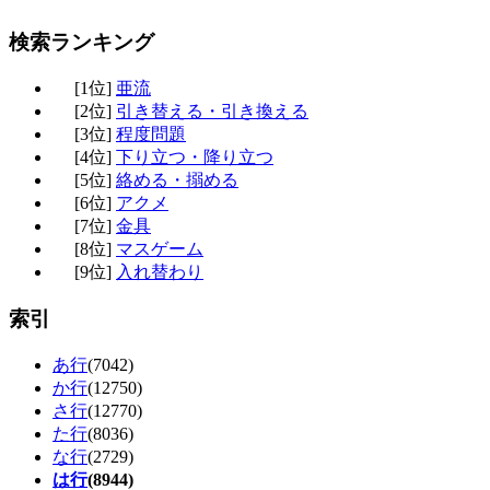
検索ランキング
[1位]
亜流
[2位]
引き替える・引き換える
[3位]
程度問題
[4位]
下り立つ・降り立つ
[5位]
絡める・搦める
[6位]
アクメ
[7位]
金具
[8位]
マスゲーム
[9位]
入れ替わり
索引
あ行
(7042)
か行
(12750)
さ行
(12770)
た行
(8036)
な行
(2729)
は行
(8944)