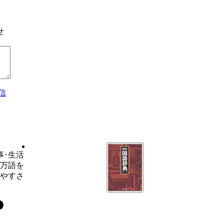
せ
信
事･生活
6万語を
いやすさ