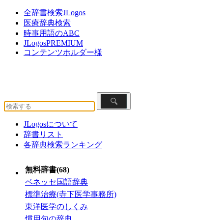
全辞書検索JLogos
医療辞典検索
時事用語のABC
JLogosPREMIUM
コンテンツホルダー様
JLogosについて
辞書リスト
各辞典検索ランキング
無料辞書(68)
ベネッセ国語辞典
標準治療(寺下医学事務所)
東洋医学のしくみ
慣用句の辞典