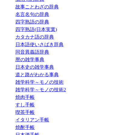
故事ことわざの辞典
名言名句の辞典
四字熟語の辞典
四字熟語(日本実業)
カタカナ語の辞典
日本語使いさばき辞典
同音異義語辞典
暦の雑学事典
日本史の雑学事典
道と路がわかる事典
雑学科学～モノの技術
雑学科学～モノの技術2
焼肉手帳
すし手帳
喫茶手帳
イタリアン手帳
焼酎手帳
日本酒手帳