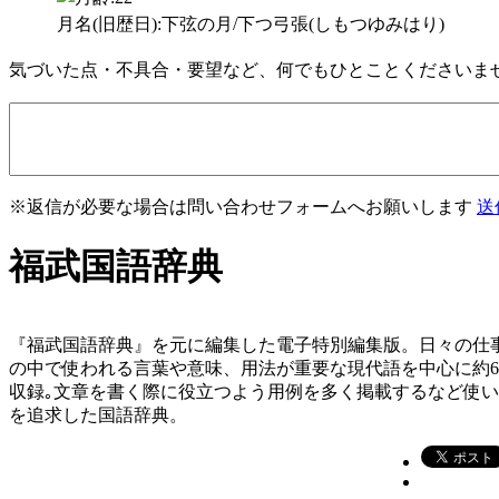
月名(旧歴日):下弦の月/下つ弓張(しもつゆみはり)
気づいた点・不具合・要望など、何でもひとことくださいま
※返信が必要な場合は問い合わせフォームへお願いします
送
福武国語辞典
『福武国語辞典』を元に編集した電子特別編集版。日々の仕
の中で使われる言葉や意味、用法が重要な現代語を中心に約
収録｡文章を書く際に役立つよう用例を多く掲載するなど使
を追求した国語辞典。