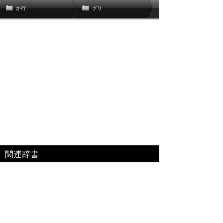
か行
グリ
関連辞書
関連書籍
ベネッセコーポレーション「福武国語辞典」