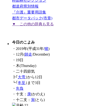
時節柄セレクション
都道府県別情報
『介護』重要用語集
都市データパック(市章)
▼ この他の辞典も見る
今日のこよみ
・2019年(平成31年/
猪
)
・12月(
師走
/December)
・19日
・木(Thursday)
・二十四節気
┣｢
大雪
｣から12日
┗｢
冬至
｣まで3日
・
先負
・十支：
庚
(かのえ)
・十二支：
寅
(とら)