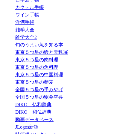
カクテル手帳
ワイン手帳
洋酒手帳
雑学大全
雑学大全2
旬のうまい魚を知る本
東京５つ星の鰻と天麩羅
東京５つ星の肉料理
東京５つ星の魚料理
東京５つ星の中国料理
東京５つ星の蕎麦
全国５つ星の手みやげ
全国５つ星の駅弁空弁
DIKO 仏和辞典
DIKO 和仏辞典
動画データベース
JLogos新語