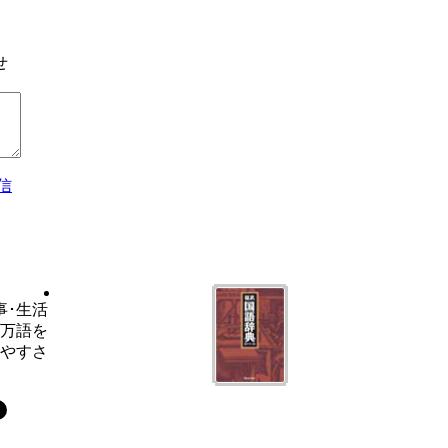
せ
信
事･生活
6万語を
いやすさ