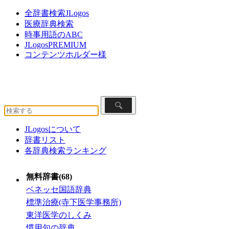
全辞書検索JLogos
医療辞典検索
時事用語のABC
JLogosPREMIUM
コンテンツホルダー様
JLogosについて
辞書リスト
各辞典検索ランキング
無料辞書(68)
ベネッセ国語辞典
標準治療(寺下医学事務所)
東洋医学のしくみ
慣用句の辞典