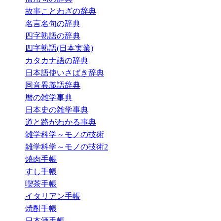
故事ことわざの辞典
名言名句の辞典
四字熟語の辞典
四字熟語(日本実業)
カタカナ語の辞典
日本語使いさばき辞典
同音異義語辞典
暦の雑学事典
日本史の雑学事典
道と路がわかる事典
雑学科学～モノの技術
雑学科学～モノの技術2
焼肉手帳
すし手帳
喫茶手帳
イタリアン手帳
焼酎手帳
日本酒手帳