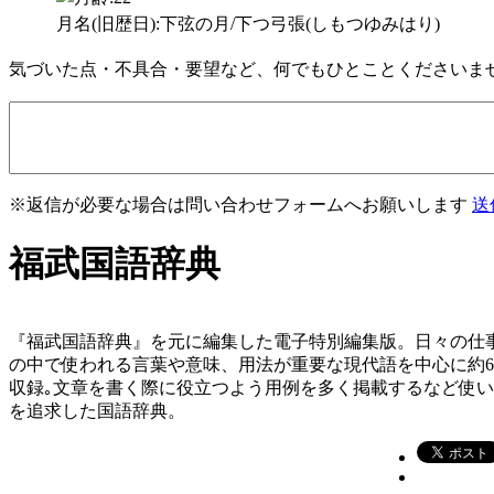
月名(旧歴日):下弦の月/下つ弓張(しもつゆみはり)
気づいた点・不具合・要望など、何でもひとことくださいま
※返信が必要な場合は問い合わせフォームへお願いします
送
福武国語辞典
『福武国語辞典』を元に編集した電子特別編集版。日々の仕
の中で使われる言葉や意味、用法が重要な現代語を中心に約
収録｡文章を書く際に役立つよう用例を多く掲載するなど使
を追求した国語辞典。