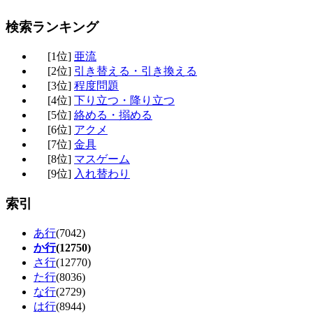
検索ランキング
[1位]
亜流
[2位]
引き替える・引き換える
[3位]
程度問題
[4位]
下り立つ・降り立つ
[5位]
絡める・搦める
[6位]
アクメ
[7位]
金具
[8位]
マスゲーム
[9位]
入れ替わり
索引
あ行
(7042)
か行
(12750)
さ行
(12770)
た行
(8036)
な行
(2729)
は行
(8944)