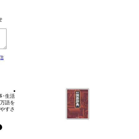
せ
信
事･生活
6万語を
いやすさ