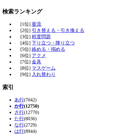
検索ランキング
[1位]
亜流
[2位]
引き替える・引き換える
[3位]
程度問題
[4位]
下り立つ・降り立つ
[5位]
絡める・搦める
[6位]
アクメ
[7位]
金具
[8位]
マスゲーム
[9位]
入れ替わり
索引
あ行
(7042)
か行
(12750)
さ行
(12770)
た行
(8036)
な行
(2729)
は行
(8944)