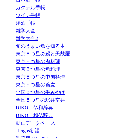
カクテル手帳
ワイン手帳
洋酒手帳
雑学大全
雑学大全2
旬のうまい魚を知る本
東京５つ星の鰻と天麩羅
東京５つ星の肉料理
東京５つ星の魚料理
東京５つ星の中国料理
東京５つ星の蕎麦
全国５つ星の手みやげ
全国５つ星の駅弁空弁
DIKO 仏和辞典
DIKO 和仏辞典
動画データベース
JLogos新語