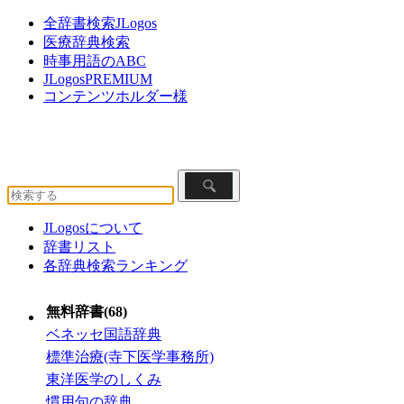
全辞書検索JLogos
医療辞典検索
時事用語のABC
JLogosPREMIUM
コンテンツホルダー様
JLogosについて
辞書リスト
各辞典検索ランキング
無料辞書(68)
ベネッセ国語辞典
標準治療(寺下医学事務所)
東洋医学のしくみ
慣用句の辞典