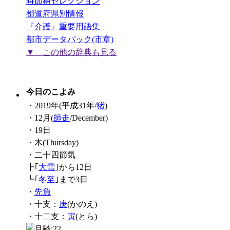
時節柄セレクション
都道府県別情報
『介護』重要用語集
都市データパック(市章)
▼ この他の辞典も見る
今日のこよみ
・2019年(平成31年/
猪
)
・12月(
師走
/December)
・19日
・木(Thursday)
・二十四節気
┣｢
大雪
｣から12日
┗｢
冬至
｣まで3日
・
先負
・十支：
庚
(かのえ)
・十二支：
寅
(とら)