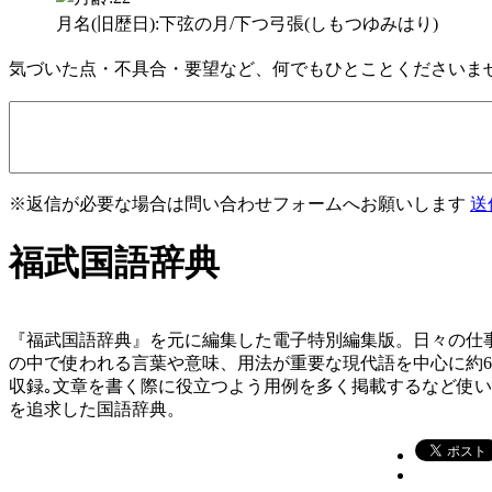
月名(旧歴日):下弦の月/下つ弓張(しもつゆみはり)
気づいた点・不具合・要望など、何でもひとことくださいま
※返信が必要な場合は問い合わせフォームへお願いします
送
福武国語辞典
『福武国語辞典』を元に編集した電子特別編集版。日々の仕
の中で使われる言葉や意味、用法が重要な現代語を中心に約
収録｡文章を書く際に役立つよう用例を多く掲載するなど使
を追求した国語辞典。