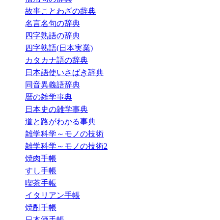
故事ことわざの辞典
名言名句の辞典
四字熟語の辞典
四字熟語(日本実業)
カタカナ語の辞典
日本語使いさばき辞典
同音異義語辞典
暦の雑学事典
日本史の雑学事典
道と路がわかる事典
雑学科学～モノの技術
雑学科学～モノの技術2
焼肉手帳
すし手帳
喫茶手帳
イタリアン手帳
焼酎手帳
日本酒手帳