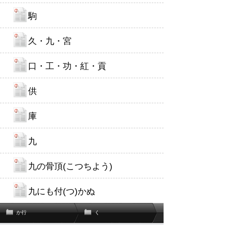
駒
久・九・宮
口・工・功・紅・貢
供
庫
九
九の骨頂(こつちよう)
九にも付(つ)かぬ
か行
く