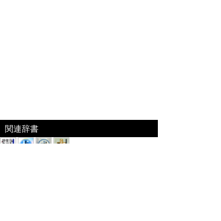
関連辞書
関連書籍
ベネッセコーポレーション「福武国語辞典」
『福武国語辞典』を元に編集した電子特別編集版。
日々の仕事･生活の中で使われる言葉や意味、用法