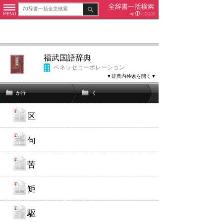
福武国語辞典
ベネッセコーポレーション
▼辞典内検索を開く▼
か行
く
区
句
苦
矩
駆