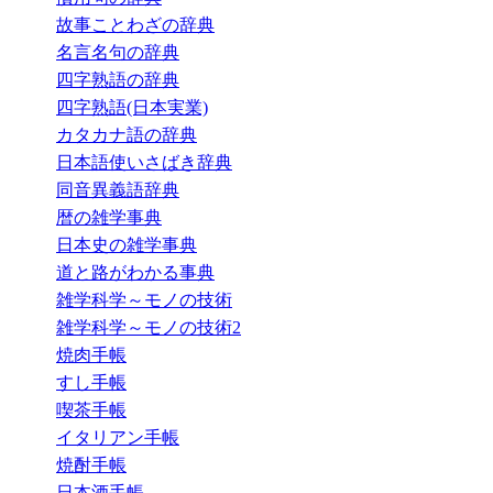
故事ことわざの辞典
名言名句の辞典
四字熟語の辞典
四字熟語(日本実業)
カタカナ語の辞典
日本語使いさばき辞典
同音異義語辞典
暦の雑学事典
日本史の雑学事典
道と路がわかる事典
雑学科学～モノの技術
雑学科学～モノの技術2
焼肉手帳
すし手帳
喫茶手帳
イタリアン手帳
焼酎手帳
日本酒手帳