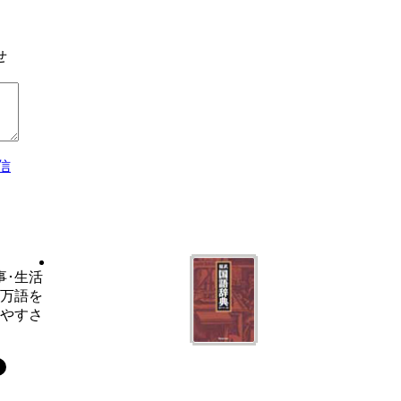
せ
信
事･生活
6万語を
いやすさ