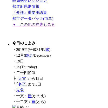
時節柄セレクション
都道府県別情報
『介護』重要用語集
都市データパック(市章)
▼ この他の辞典も見る
今日のこよみ
・2019年(平成31年/
猪
)
・12月(
師走
/December)
・19日
・木(Thursday)
・二十四節気
┣｢
大雪
｣から12日
┗｢
冬至
｣まで3日
・
先負
・十支：
庚
(かのえ)
・十二支：
寅
(とら)