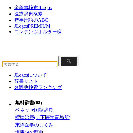
全辞書検索JLogos
医療辞典検索
時事用語のABC
JLogosPREMIUM
コンテンツホルダー様
JLogosについて
辞書リスト
各辞典検索ランキング
無料辞書(68)
ベネッセ国語辞典
標準治療(寺下医学事務所)
東洋医学のしくみ
慣用句の辞典