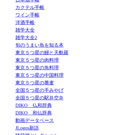
カクテル手帳
ワイン手帳
洋酒手帳
雑学大全
雑学大全2
旬のうまい魚を知る本
東京５つ星の鰻と天麩羅
東京５つ星の肉料理
東京５つ星の魚料理
東京５つ星の中国料理
東京５つ星の蕎麦
全国５つ星の手みやげ
全国５つ星の駅弁空弁
DIKO 仏和辞典
DIKO 和仏辞典
動画データベース
JLogos新語