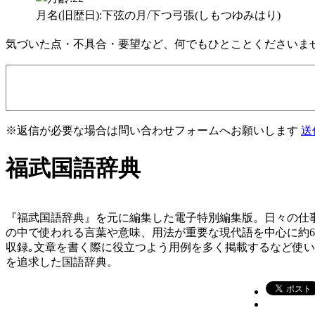
月名(旧歴日):下弦の月/下つ弓張(しもつゆみはり)
気づいた点・不具合・要望など、何でもひとことくださいま
※返信が必要な場合は問い合わせフォームへお願いします
送
福武国語辞典
『福武国語辞典』を元に編集した電子特別編集版。日々の仕
の中で使われる言葉や意味、用法が重要な現代語を中心に約
収録｡文章を書く際に役立つよう用例を多く掲載するなど使
を追求した国語辞典。