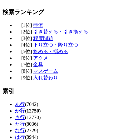
検索ランキング
[1位]
亜流
[2位]
引き替える・引き換える
[3位]
程度問題
[4位]
下り立つ・降り立つ
[5位]
絡める・搦める
[6位]
アクメ
[7位]
金具
[8位]
マスゲーム
[9位]
入れ替わり
索引
あ行
(7042)
か行
(12750)
さ行
(12770)
た行
(8036)
な行
(2729)
は行
(8944)