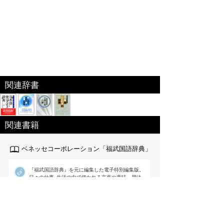
関連辞書
関連書籍
ベネッセコーポレーション「福武国語辞典」
『福武国語辞典』を元に編集した電子特別編集版。
日々の仕事･生活の中で使われる言葉や意味、用法
が重要な現代語を中心に約6万語を収録｡文章を書く際に役
立つよう用例を多く掲載するなど使いやすさを追求した国
語辞典。
出版社:ベネッセ[
link
]