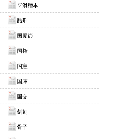
▽滑稽本
酷刑
国慶節
国権
国憲
国庫
国交
刻刻
骨子