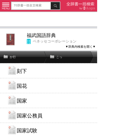
福武国語辞典
ベネッセコーポレーション
▼辞典内検索を開く▼
か行
こっ
刻下
国花
国家
国家公務員
国家試験