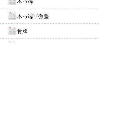
木っ端
木っ端▽微塵
骨牌
こっ▽酷い
骨粉
骨法
か行
こっ