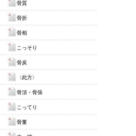
骨質
骨折
骨相
こっそり
骨炭
〈此方〉
骨頂・骨張
こってり
骨董