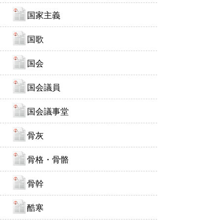
国家主義
国歌
国会
国会議員
国会議事堂
骨灰
骨格・骨骼
骨幹
酷寒