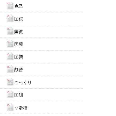
克己
国旗
国教
国境
国禁
刻苦
こっくり
国訓
▽滑稽