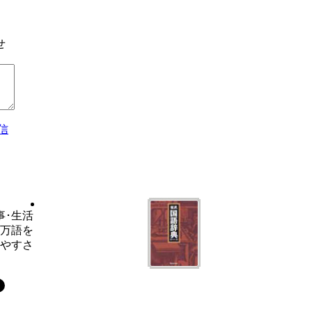
せ
信
事･生活
6万語を
いやすさ