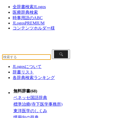
全辞書検索JLogos
医療辞典検索
時事用語のABC
JLogosPREMIUM
コンテンツホルダー様
JLogosについて
辞書リスト
各辞典検索ランキング
無料辞書(68)
ベネッセ国語辞典
標準治療(寺下医学事務所)
東洋医学のしくみ
慣用句の辞典