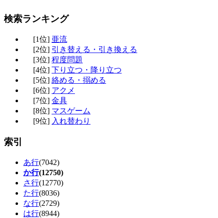
検索ランキング
[1位]
亜流
[2位]
引き替える・引き換える
[3位]
程度問題
[4位]
下り立つ・降り立つ
[5位]
絡める・搦める
[6位]
アクメ
[7位]
金具
[8位]
マスゲーム
[9位]
入れ替わり
索引
あ行
(7042)
か行
(12750)
さ行
(12770)
た行
(8036)
な行
(2729)
は行
(8944)