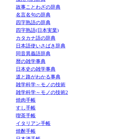
故事ことわざの辞典
名言名句の辞典
四字熟語の辞典
四字熟語(日本実業)
カタカナ語の辞典
日本語使いさばき辞典
同音異義語辞典
暦の雑学事典
日本史の雑学事典
道と路がわかる事典
雑学科学～モノの技術
雑学科学～モノの技術2
焼肉手帳
すし手帳
喫茶手帳
イタリアン手帳
焼酎手帳
日本酒手帳