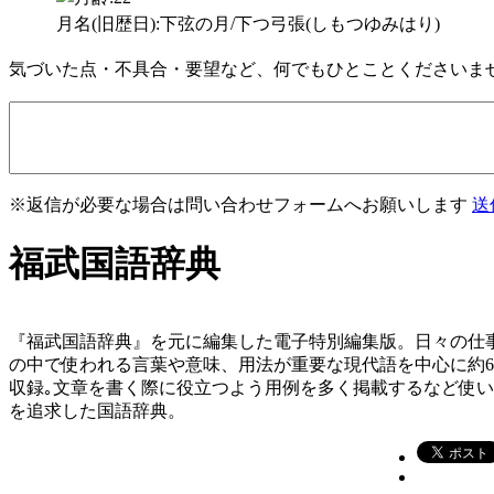
月名(旧歴日):下弦の月/下つ弓張(しもつゆみはり)
気づいた点・不具合・要望など、何でもひとことくださいま
※返信が必要な場合は問い合わせフォームへお願いします
送
福武国語辞典
『福武国語辞典』を元に編集した電子特別編集版。日々の仕
の中で使われる言葉や意味、用法が重要な現代語を中心に約
収録｡文章を書く際に役立つよう用例を多く掲載するなど使
を追求した国語辞典。