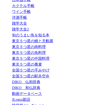
カクテル手帳
ワイン手帳
洋酒手帳
雑学大全
雑学大全2
旬のうまい魚を知る本
東京５つ星の鰻と天麩羅
東京５つ星の肉料理
東京５つ星の魚料理
東京５つ星の中国料理
東京５つ星の蕎麦
全国５つ星の手みやげ
全国５つ星の駅弁空弁
DIKO 仏和辞典
DIKO 和仏辞典
動画データベース
JLogos新語