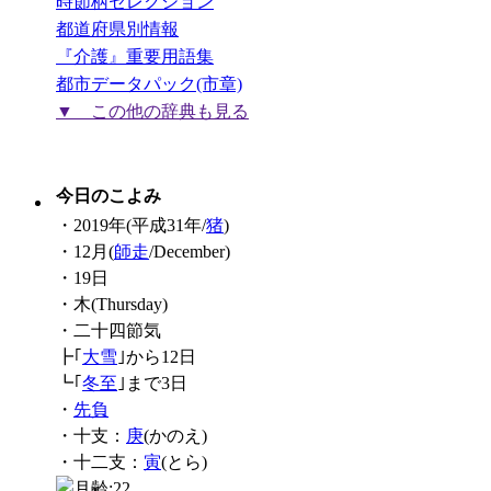
時節柄セレクション
都道府県別情報
『介護』重要用語集
都市データパック(市章)
▼ この他の辞典も見る
今日のこよみ
・2019年(平成31年/
猪
)
・12月(
師走
/December)
・19日
・木(Thursday)
・二十四節気
┣｢
大雪
｣から12日
┗｢
冬至
｣まで3日
・
先負
・十支：
庚
(かのえ)
・十二支：
寅
(とら)