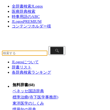
全辞書検索JLogos
医療辞典検索
時事用語のABC
JLogosPREMIUM
コンテンツホルダー様
JLogosについて
辞書リスト
各辞典検索ランキング
無料辞書(68)
ベネッセ国語辞典
標準治療(寺下医学事務所)
東洋医学のしくみ
慣用句の辞典