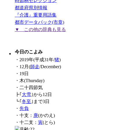
時節柄セレクション
都道府県別情報
『介護』重要用語集
都市データパック(市章)
▼ この他の辞典も見る
今日のこよみ
・2019年(平成31年/
猪
)
・12月(
師走
/December)
・19日
・木(Thursday)
・二十四節気
┣｢
大雪
｣から12日
┗｢
冬至
｣まで3日
・
先負
・十支：
庚
(かのえ)
・十二支：
寅
(とら)