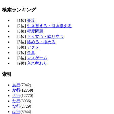
検索ランキング
[1位]
亜流
[2位]
引き替える・引き換える
[3位]
程度問題
[4位]
下り立つ・降り立つ
[5位]
絡める・搦める
[6位]
アクメ
[7位]
金具
[8位]
マスゲーム
[9位]
入れ替わり
索引
あ行
(7042)
か行
(12750)
さ行
(12770)
た行
(8036)
な行
(2729)
は行
(8944)