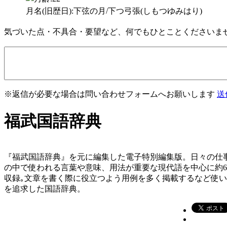
月名(旧歴日):下弦の月/下つ弓張(しもつゆみはり)
気づいた点・不具合・要望など、何でもひとことくださいま
※返信が必要な場合は問い合わせフォームへお願いします
送
福武国語辞典
『福武国語辞典』を元に編集した電子特別編集版。日々の仕
の中で使われる言葉や意味、用法が重要な現代語を中心に約
収録｡文章を書く際に役立つよう用例を多く掲載するなど使
を追求した国語辞典。