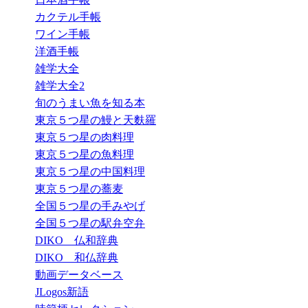
カクテル手帳
ワイン手帳
洋酒手帳
雑学大全
雑学大全2
旬のうまい魚を知る本
東京５つ星の鰻と天麩羅
東京５つ星の肉料理
東京５つ星の魚料理
東京５つ星の中国料理
東京５つ星の蕎麦
全国５つ星の手みやげ
全国５つ星の駅弁空弁
DIKO 仏和辞典
DIKO 和仏辞典
動画データベース
JLogos新語