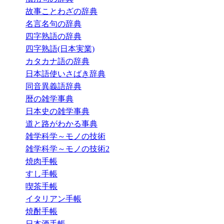
故事ことわざの辞典
名言名句の辞典
四字熟語の辞典
四字熟語(日本実業)
カタカナ語の辞典
日本語使いさばき辞典
同音異義語辞典
暦の雑学事典
日本史の雑学事典
道と路がわかる事典
雑学科学～モノの技術
雑学科学～モノの技術2
焼肉手帳
すし手帳
喫茶手帳
イタリアン手帳
焼酎手帳
日本酒手帳