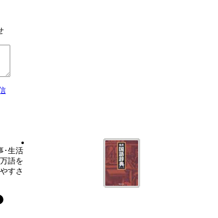
せ
信
事･生活
6万語を
いやすさ