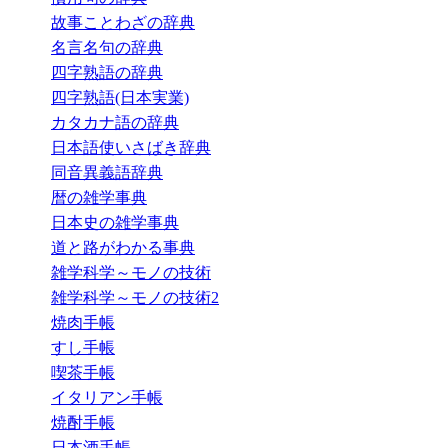
故事ことわざの辞典
名言名句の辞典
四字熟語の辞典
四字熟語(日本実業)
カタカナ語の辞典
日本語使いさばき辞典
同音異義語辞典
暦の雑学事典
日本史の雑学事典
道と路がわかる事典
雑学科学～モノの技術
雑学科学～モノの技術2
焼肉手帳
すし手帳
喫茶手帳
イタリアン手帳
焼酎手帳
日本酒手帳