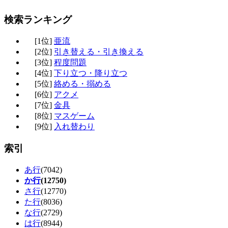
検索ランキング
[1位]
亜流
[2位]
引き替える・引き換える
[3位]
程度問題
[4位]
下り立つ・降り立つ
[5位]
絡める・搦める
[6位]
アクメ
[7位]
金具
[8位]
マスゲーム
[9位]
入れ替わり
索引
あ行
(7042)
か行
(12750)
さ行
(12770)
た行
(8036)
な行
(2729)
は行
(8944)