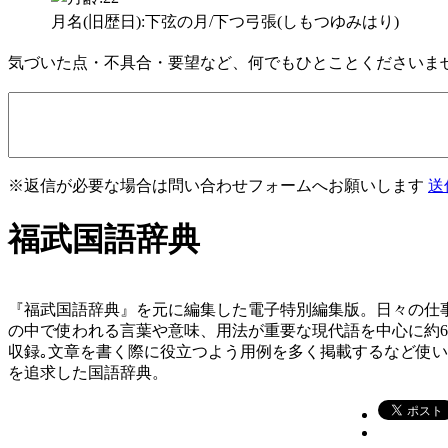
月名(旧歴日):下弦の月/下つ弓張(しもつゆみはり)
気づいた点・不具合・要望など、何でもひとことくださいま
※返信が必要な場合は問い合わせフォームへお願いします
送
福武国語辞典
『福武国語辞典』を元に編集した電子特別編集版。日々の仕
の中で使われる言葉や意味、用法が重要な現代語を中心に約
収録｡文章を書く際に役立つよう用例を多く掲載するなど使
を追求した国語辞典。