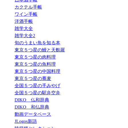
カクテル手帳
ワイン手帳
洋酒手帳
雑学大全
雑学大全2
旬のうまい魚を知る本
東京５つ星の鰻と天麩羅
東京５つ星の肉料理
東京５つ星の魚料理
東京５つ星の中国料理
東京５つ星の蕎麦
全国５つ星の手みやげ
全国５つ星の駅弁空弁
DIKO 仏和辞典
DIKO 和仏辞典
動画データベース
JLogos新語