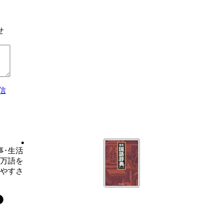
せ
信
事･生活
6万語を
いやすさ