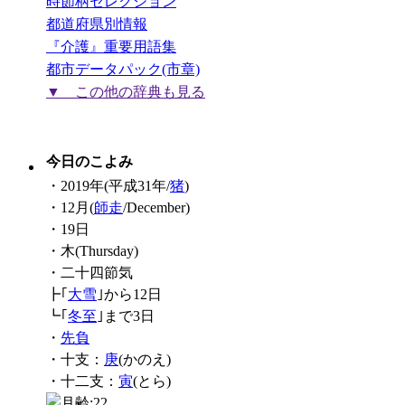
時節柄セレクション
都道府県別情報
『介護』重要用語集
都市データパック(市章)
▼ この他の辞典も見る
今日のこよみ
・2019年(平成31年/
猪
)
・12月(
師走
/December)
・19日
・木(Thursday)
・二十四節気
┣｢
大雪
｣から12日
┗｢
冬至
｣まで3日
・
先負
・十支：
庚
(かのえ)
・十二支：
寅
(とら)