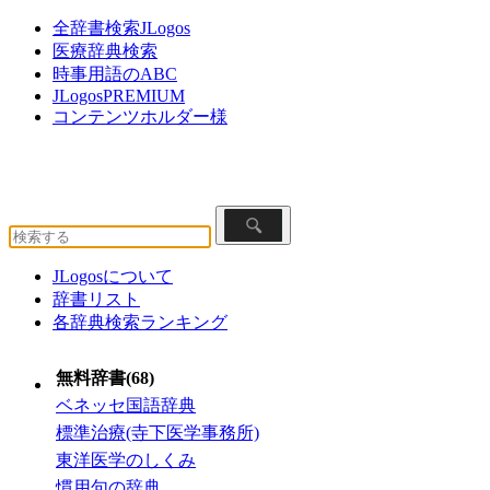
全辞書検索JLogos
医療辞典検索
時事用語のABC
JLogosPREMIUM
コンテンツホルダー様
JLogosについて
辞書リスト
各辞典検索ランキング
無料辞書(68)
ベネッセ国語辞典
標準治療(寺下医学事務所)
東洋医学のしくみ
慣用句の辞典