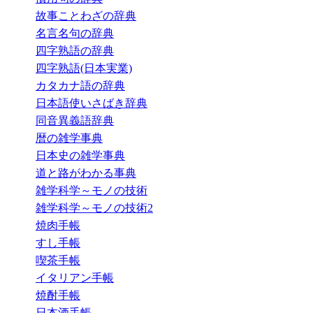
故事ことわざの辞典
名言名句の辞典
四字熟語の辞典
四字熟語(日本実業)
カタカナ語の辞典
日本語使いさばき辞典
同音異義語辞典
暦の雑学事典
日本史の雑学事典
道と路がわかる事典
雑学科学～モノの技術
雑学科学～モノの技術2
焼肉手帳
すし手帳
喫茶手帳
イタリアン手帳
焼酎手帳
日本酒手帳