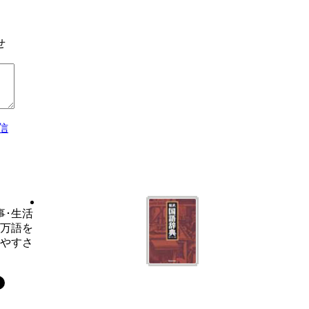
せ
信
事･生活
6万語を
いやすさ