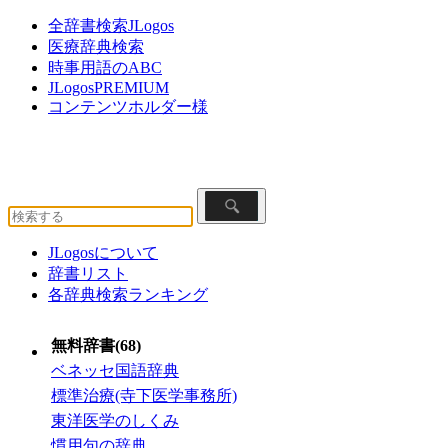
全辞書検索JLogos
医療辞典検索
時事用語のABC
JLogosPREMIUM
コンテンツホルダー様
JLogosについて
辞書リスト
各辞典検索ランキング
無料辞書(68)
ベネッセ国語辞典
標準治療(寺下医学事務所)
東洋医学のしくみ
慣用句の辞典