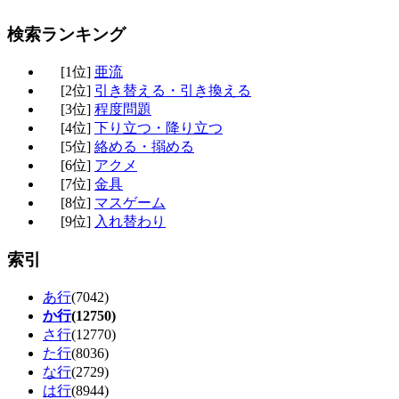
検索ランキング
[1位]
亜流
[2位]
引き替える・引き換える
[3位]
程度問題
[4位]
下り立つ・降り立つ
[5位]
絡める・搦める
[6位]
アクメ
[7位]
金具
[8位]
マスゲーム
[9位]
入れ替わり
索引
あ行
(7042)
か行
(12750)
さ行
(12770)
た行
(8036)
な行
(2729)
は行
(8944)