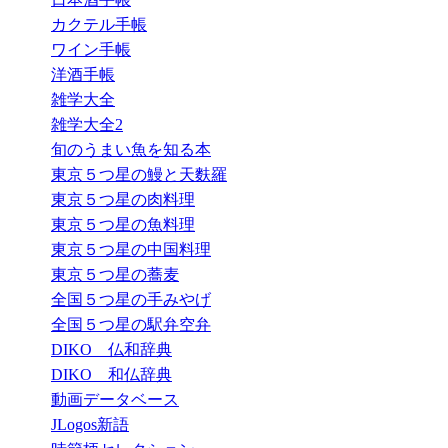
カクテル手帳
ワイン手帳
洋酒手帳
雑学大全
雑学大全2
旬のうまい魚を知る本
東京５つ星の鰻と天麩羅
東京５つ星の肉料理
東京５つ星の魚料理
東京５つ星の中国料理
東京５つ星の蕎麦
全国５つ星の手みやげ
全国５つ星の駅弁空弁
DIKO 仏和辞典
DIKO 和仏辞典
動画データベース
JLogos新語