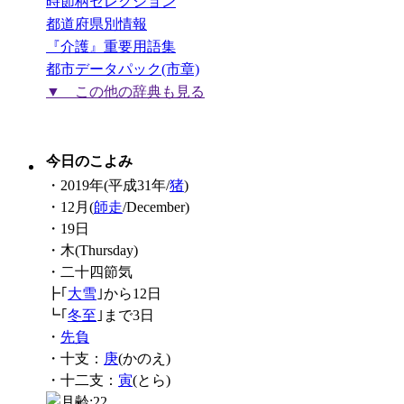
時節柄セレクション
都道府県別情報
『介護』重要用語集
都市データパック(市章)
▼ この他の辞典も見る
今日のこよみ
・2019年(平成31年/
猪
)
・12月(
師走
/December)
・19日
・木(Thursday)
・二十四節気
┣｢
大雪
｣から12日
┗｢
冬至
｣まで3日
・
先負
・十支：
庚
(かのえ)
・十二支：
寅
(とら)