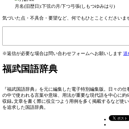
月名(旧歴日):下弦の月/下つ弓張(しもつゆみはり)
気づいた点・不具合・要望など、何でもひとことくださいま
※返信が必要な場合は問い合わせフォームへお願いします
送
福武国語辞典
『福武国語辞典』を元に編集した電子特別編集版。日々の仕
の中で使われる言葉や意味、用法が重要な現代語を中心に約
収録｡文章を書く際に役立つよう用例を多く掲載するなど使
を追求した国語辞典。