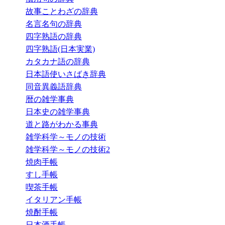
故事ことわざの辞典
名言名句の辞典
四字熟語の辞典
四字熟語(日本実業)
カタカナ語の辞典
日本語使いさばき辞典
同音異義語辞典
暦の雑学事典
日本史の雑学事典
道と路がわかる事典
雑学科学～モノの技術
雑学科学～モノの技術2
焼肉手帳
すし手帳
喫茶手帳
イタリアン手帳
焼酎手帳
日本酒手帳