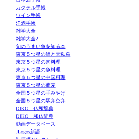
カクテル手帳
ワイン手帳
洋酒手帳
雑学大全
雑学大全2
旬のうまい魚を知る本
東京５つ星の鰻と天麩羅
東京５つ星の肉料理
東京５つ星の魚料理
東京５つ星の中国料理
東京５つ星の蕎麦
全国５つ星の手みやげ
全国５つ星の駅弁空弁
DIKO 仏和辞典
DIKO 和仏辞典
動画データベース
JLogos新語