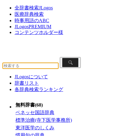
全辞書検索JLogos
医療辞典検索
時事用語のABC
JLogosPREMIUM
コンテンツホルダー様
JLogosについて
辞書リスト
各辞典検索ランキング
無料辞書(68)
ベネッセ国語辞典
標準治療(寺下医学事務所)
東洋医学のしくみ
慣用句の辞典