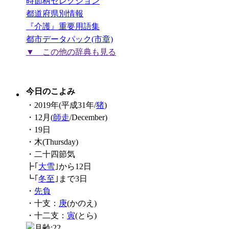
時節柄セレクション
都道府県別情報
『介護』重要用語集
都市データパック(市章)
▼ この他の辞典も見る
今日のこよみ
・2019年(平成31年/
猪
)
・12月(
師走
/December)
・19日
・木(Thursday)
・二十四節気
┣｢
大雪
｣から12日
┗｢
冬至
｣まで3日
・
先負
・十支：
庚
(かのえ)
・十二支：
寅
(とら)