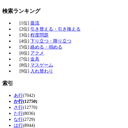
検索ランキング
[1位]
亜流
[2位]
引き替える・引き換える
[3位]
程度問題
[4位]
下り立つ・降り立つ
[5位]
絡める・搦める
[6位]
アクメ
[7位]
金具
[8位]
マスゲーム
[9位]
入れ替わり
索引
あ行
(7042)
か行
(12750)
さ行
(12770)
た行
(8036)
な行
(2729)
は行
(8944)