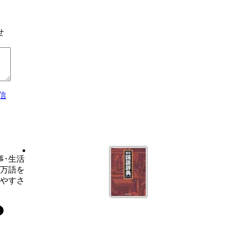
せ
信
事･生活
6万語を
いやすさ