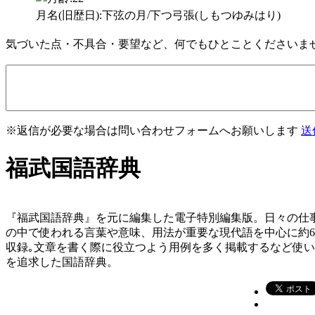
月名(旧歴日):下弦の月/下つ弓張(しもつゆみはり)
気づいた点・不具合・要望など、何でもひとことくださいま
※返信が必要な場合は問い合わせフォームへお願いします
送
福武国語辞典
『福武国語辞典』を元に編集した電子特別編集版。日々の仕
の中で使われる言葉や意味、用法が重要な現代語を中心に約
収録｡文章を書く際に役立つよう用例を多く掲載するなど使
を追求した国語辞典。