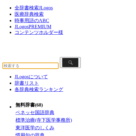
全辞書検索JLogos
医療辞典検索
時事用語のABC
JLogosPREMIUM
コンテンツホルダー様
JLogosについて
辞書リスト
各辞典検索ランキング
無料辞書(68)
ベネッセ国語辞典
標準治療(寺下医学事務所)
東洋医学のしくみ
慣用句の辞典