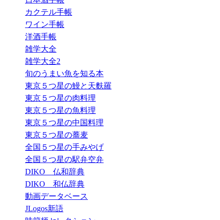
カクテル手帳
ワイン手帳
洋酒手帳
雑学大全
雑学大全2
旬のうまい魚を知る本
東京５つ星の鰻と天麩羅
東京５つ星の肉料理
東京５つ星の魚料理
東京５つ星の中国料理
東京５つ星の蕎麦
全国５つ星の手みやげ
全国５つ星の駅弁空弁
DIKO 仏和辞典
DIKO 和仏辞典
動画データベース
JLogos新語