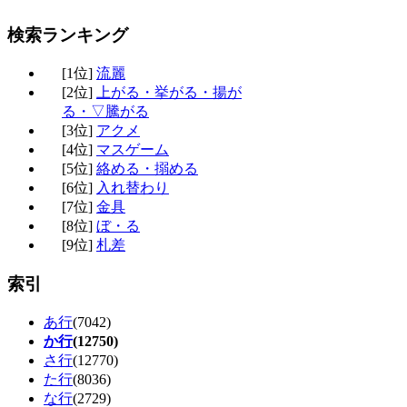
検索ランキング
[1位]
流麗
[2位]
上がる・挙がる・揚が
る・▽騰がる
[3位]
アクメ
[4位]
マスゲーム
[5位]
絡める・搦める
[6位]
入れ替わり
[7位]
金具
[8位]
ぼ・る
[9位]
札差
索引
あ行
(7042)
か行
(12750)
さ行
(12770)
た行
(8036)
な行
(2729)