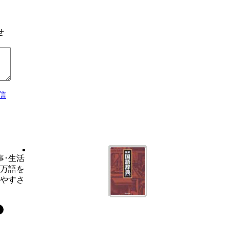
せ
信
事･生活
6万語を
いやすさ