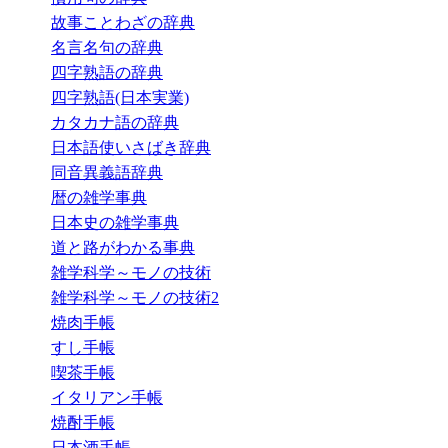
故事ことわざの辞典
名言名句の辞典
四字熟語の辞典
四字熟語(日本実業)
カタカナ語の辞典
日本語使いさばき辞典
同音異義語辞典
暦の雑学事典
日本史の雑学事典
道と路がわかる事典
雑学科学～モノの技術
雑学科学～モノの技術2
焼肉手帳
すし手帳
喫茶手帳
イタリアン手帳
焼酎手帳
日本酒手帳