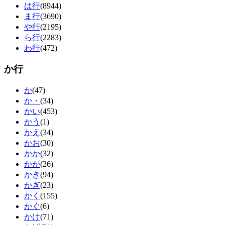
は行
(8944)
ま行
(3690)
や行
(2195)
ら行
(2283)
わ行
(472)
か行
か
(47)
か・
(34)
かい
(453)
かう
(1)
かえ
(34)
かお
(30)
かか
(32)
かが
(26)
かき
(94)
かぎ
(23)
かく
(155)
かぐ
(6)
かけ
(71)