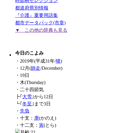
時節柄セレクション
都道府県別情報
『介護』重要用語集
都市データパック(市章)
▼ この他の辞典も見る
今日のこよみ
・2019年(平成31年/
猪
)
・12月(
師走
/December)
・19日
・木(Thursday)
・二十四節気
┣｢
大雪
｣から12日
┗｢
冬至
｣まで3日
・
先負
・十支：
庚
(かのえ)
・十二支：
寅
(とら)