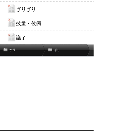
ぎりぎり
技量・伎倆
議了
か行
ぎり