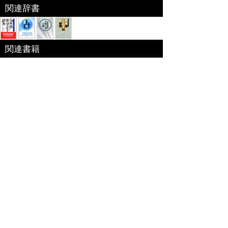
関連辞書
関連書籍
ベネッセコーポレーション「福武国語辞典」
『福武国語辞典』を元に編集した電子特別編集版。
日々の仕事･生活の中で使われる言葉や意味、用法
が重要な現代語を中心に約6万語を収録｡文章を書く際に役
立つよう用例を多く掲載するなど使いやすさを追求した国
語辞典。
出版社:ベネッセ[
link
]
編集 ： 樺島忠夫/植垣節也/曽田文雄/佐竹
秀雄
価格 ：
収録数 ： 60000語
サイズ ： --(B6変型)
発売日 ： -
ISBN ： -
特定商取引法に基づく表記
個人情報保護
お問い合わせ
コンテンツをお持ちの方へ(出版社様/個人様)
Copyright(C) Ea.Inc. All Right Reserved.