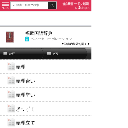
福武国語辞典
ベネッセコーポレーション
▼辞典内検索を開く▼
か行
ぎり
義理
義理合い
義理堅い
ぎりずく
義理立て