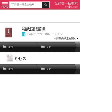
福武国語辞典
ベネッセコーポレーション
▼辞典内検索を開く▼
ま行
ミセ
ミセス
ま行
ミセ