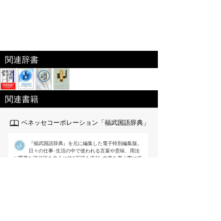
関連辞書
関連書籍
ベネッセコーポレーション「福武国語辞典」
『福武国語辞典』を元に編集した電子特別編集版。
日々の仕事･生活の中で使われる言葉や意味、用法
が重要な現代語を中心に約6万語を収録｡文章を書く際に役
立つよう用例を多く掲載するなど使いやすさを追求した国
語辞典。
出版社:ベネッセ[
link
]
編集 ： 樺島忠夫/植垣節也/曽田文雄/佐竹
秀雄
価格 ：