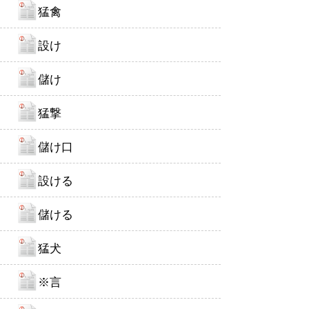
猛禽
設け
儲け
猛撃
儲け口
設ける
儲ける
猛犬
※言