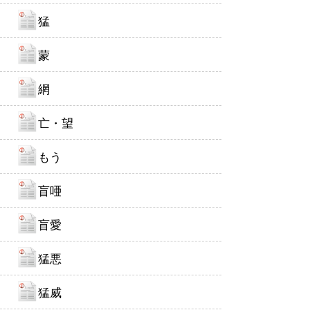
猛
蒙
網
亡・望
もう
盲唖
盲愛
猛悪
猛威