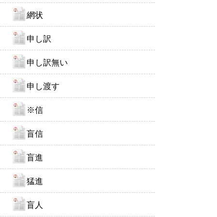
網状
申し訳
申し訳無い
申し渡す
※信
盲信
盲進
猛進
盲人