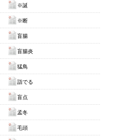
※誕
※断
盲腸
盲腸炎
猛鳥
詣でる
盲点
孟冬
毛頭