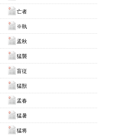
亡者
※執
孟秋
猛襲
盲従
猛獣
孟春
猛暑
猛将