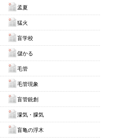
孟夏
猛火
盲学校
儲かる
毛管
毛管現象
盲管銃創
濛気・朦気
盲亀の浮木