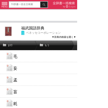
福武国語辞典
ベネッセコーポレーション
▼辞典内検索を開く▼
ま行
もう
毛
妄
孟
盲
耗