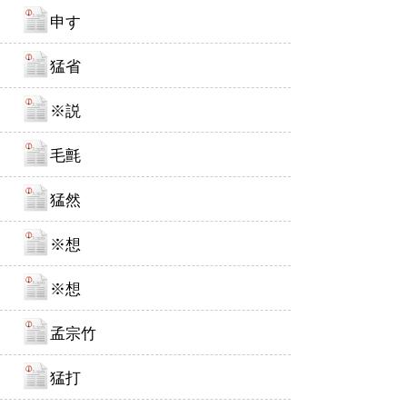
申す
猛省
※説
毛氈
猛然
※想
※想
孟宗竹
猛打