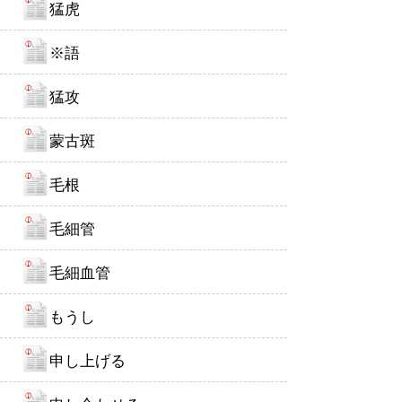
猛虎
※語
猛攻
蒙古斑
毛根
毛細管
毛細血管
もうし
申し上げる