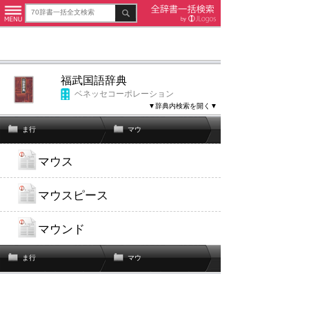
福武国語辞典
ベネッセコーポレーション
▼辞典内検索を開く▼
ま行
マウ
マウス
マウスピース
マウンド
ま行
マウ