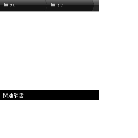
ま行
まど
関連辞書
関連書籍
ベネッセコーポレーション「福武国語辞典」