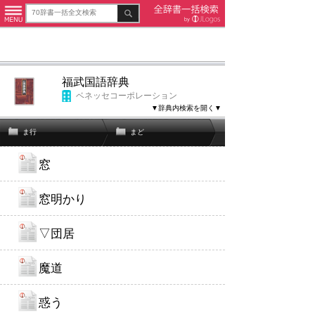
福武国語辞典
ベネッセコーポレーション
▼辞典内検索を開く▼
ま行
まど
窓
窓明かり
▽団居
魔道
惑う