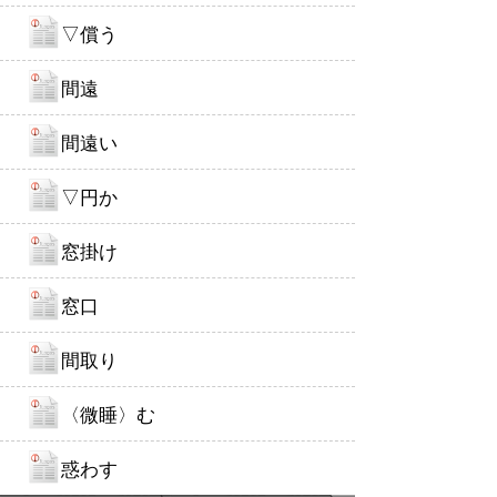
▽償う
間遠
間遠い
▽円か
窓掛け
窓口
間取り
〈微睡〉む
惑わす