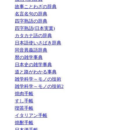
故事ことわざの辞典
名言名句の辞典
四字熟語の辞典
四字熟語(日本実業)
カタカナ語の辞典
日本語使いさばき辞典
同音異義語辞典
暦の雑学事典
日本史の雑学事典
道と路がわかる事典
雑学科学～モノの技術
雑学科学～モノの技術2
焼肉手帳
すし手帳
喫茶手帳
イタリアン手帳
焼酎手帳
日本酒手帳