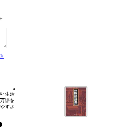
せ
信
事･生活
6万語を
いやすさ