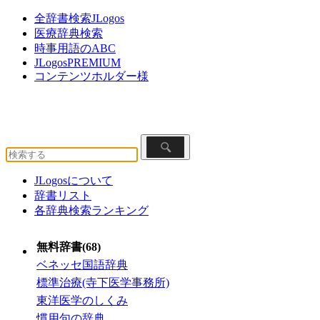
全辞書検索JLogos
医療辞典検索
時事用語のABC
JLogosPREMIUM
コンテンツホルダー様
JLogosについて
辞書リスト
各辞典検索ランキング
無料辞書(68)
ベネッセ国語辞典
標準治療(寺下医学事務所)
東洋医学のしくみ
慣用句の辞典