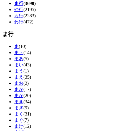
ま行
(3690)
や行
(2195)
ら行
(2283)
わ行
(472)
ま行
ま
(10)
ま・
(14)
まあ
(5)
まい
(43)
まう
(1)
まえ
(35)
まお
(2)
まか
(17)
まが
(20)
まき
(34)
まぎ
(9)
まく
(31)
まぐ
(7)
まけ
(12)