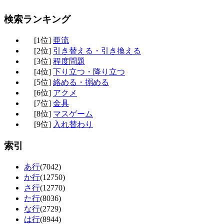
検索ランキング
[1位]
亜流
[2位]
引き替える・引き換える
[3位]
程度問題
[4位]
下り立つ・降り立つ
[5位]
絡める・搦める
[6位]
アクメ
[7位]
金具
[8位]
マスゲーム
[9位]
入れ替わり
索引
あ行
(7042)
か行
(12750)
さ行
(12770)
た行
(8036)
な行
(2729)
は行
(8944)