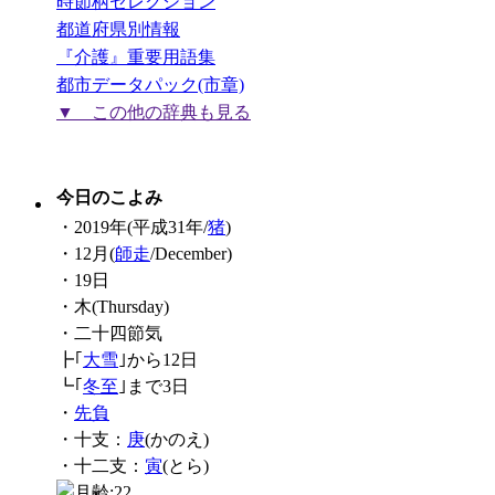
時節柄セレクション
都道府県別情報
『介護』重要用語集
都市データパック(市章)
▼ この他の辞典も見る
今日のこよみ
・2019年(平成31年/
猪
)
・12月(
師走
/December)
・19日
・木(Thursday)
・二十四節気
┣｢
大雪
｣から12日
┗｢
冬至
｣まで3日
・
先負
・十支：
庚
(かのえ)
・十二支：
寅
(とら)