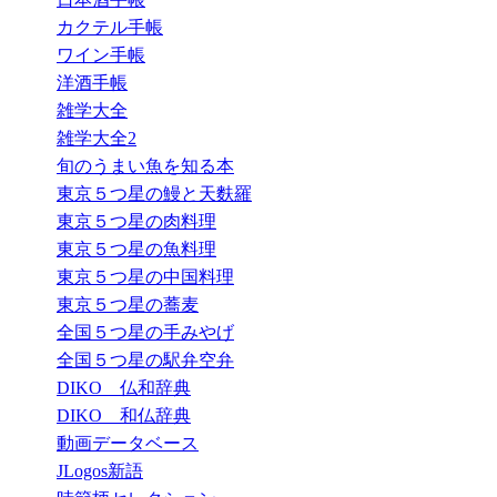
カクテル手帳
ワイン手帳
洋酒手帳
雑学大全
雑学大全2
旬のうまい魚を知る本
東京５つ星の鰻と天麩羅
東京５つ星の肉料理
東京５つ星の魚料理
東京５つ星の中国料理
東京５つ星の蕎麦
全国５つ星の手みやげ
全国５つ星の駅弁空弁
DIKO 仏和辞典
DIKO 和仏辞典
動画データベース
JLogos新語