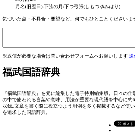
月名(旧歴日):下弦の月/下つ弓張(しもつゆみはり)
気づいた点・不具合・要望など、何でもひとことくださいま
※返信が必要な場合は問い合わせフォームへお願いします
送
福武国語辞典
『福武国語辞典』を元に編集した電子特別編集版。日々の仕
の中で使われる言葉や意味、用法が重要な現代語を中心に約
収録｡文章を書く際に役立つよう用例を多く掲載するなど使
を追求した国語辞典。